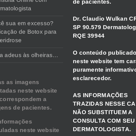
de pacientes.
matologista
Dr. Claudio Wulkan C
cê sua em excesso?
SP 90.579 Dermatolog
icação de Botox para
RQE 39944
eridrose
O conteúdo publicad
a adeus às olheiras…
neste website tem car
puramente informativ
esclarecedor.
as as imagens
atadas neste website
AS INFORMAÇÕES
 correspondem a
TRAZIDAS NESSE C
ens de pacientes.
NÃO SUBSTITUEM A
CONSULTA COM SEU
nformações
DERMATOLOGISTA.
uladas neste website