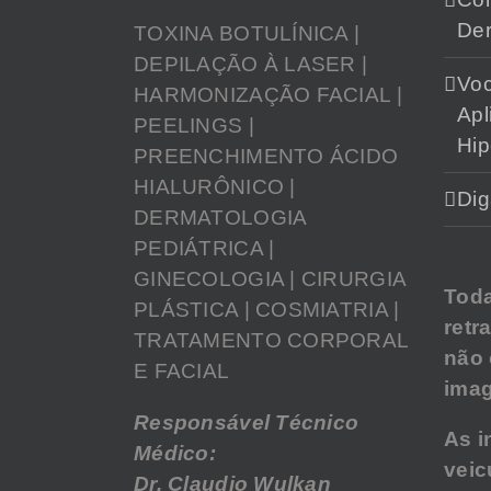
Der
TOXINA BOTULÍNICA |
DEPILAÇÃO À LASER |
Vo
HARMONIZAÇÃO FACIAL |
Apl
PEELINGS |
Hip
PREENCHIMENTO ÁCIDO
HIALURÔNICO |
Dig
DERMATOLOGIA
PEDIÁTRICA |
GINECOLOGIA | CIRURGIA
Tod
PLÁSTICA | COSMIATRIA |
retr
TRATAMENTO CORPORAL
não
E FACIAL
imag
Responsável Técnico
As i
Médico:
veic
Dr. Claudio Wulkan