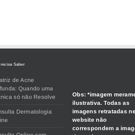
recisa Saber
atriz de Acne
ofunda: Quando uma
Obs: *imagem meram
nica só não Resolve
ilustrativa. Todas as
imagens retratadas n
sulta Dermatologia
website não
ine
correspondem a ima
sulta Online com