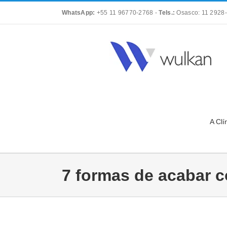
Skip
WhatsApp:
+55 11 96770-2768
-
Tels.:
Osasco: 11 2928-
to
content
A Clí
7 formas de acabar 