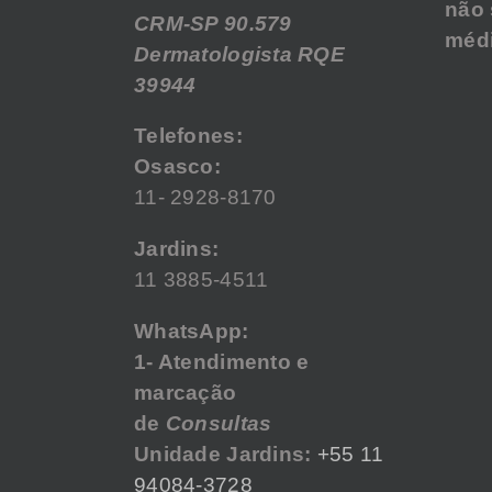
não 
CRM-SP 90.579
médi
Dermatologista RQE
39944
Telefones:
Osasco:
11- 2928-8170
Jardins:
11 3885-4511
WhatsApp:
1- Atendimento e
marcação
de
Consultas
Unidade Jardins:
+55 11
94084-3728