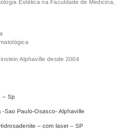
ologia Estética na Faculdade de Medicina,
a
rmatológica
Einstein Alphaville desde 2004
l – Sp
a -Sao Paulo-Osasco- Alphaville
/Hidrosadenite – com laser – SP