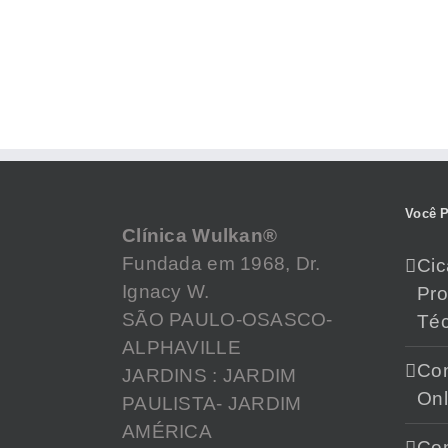
Você P
Clínica Wulkan®
Fundada em 1968, Dr.
Cic
Ignacy W.
Pr
SÃO PAULO-OSASCO-
Téc
ALPHAVILLE
Con
JARDINS : JARDIM
Onl
PAULISTA- JARDIM
AMÉRICA
Con