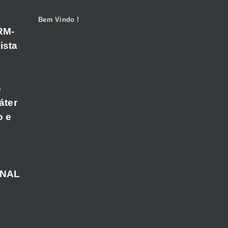
Bem Vindo !
RM-
ista
o
áter
o e
ANAL