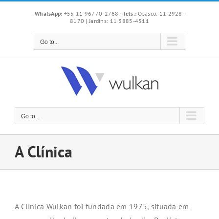
Skip
WhatsApp:
+55 11 96770-2768
-
Tels.:
Osasco: 11 2928-
to
8170 | Jardins: 11 3885-4511
content
Go to...
Go to...
A Clínica
A Clínica Wulkan foi fundada em 1975, situada em