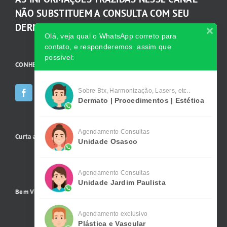
NÃO SUBSTITUEM A CONSULTA COM SEU
DERMATOLOGISTA.
Olá, veja qual o WhatsApp correto para
contato, e responderemos assim que
possível:
CONHEÇA AS INCRÍVEIS Redes Sociais da Clínica
Sobre Btx, Harmonização, Lasers, etc..
Dermato | Procedimentos | Estética
Agendamento Consultas
Curta a gente no Facebook
Unidade Osasco
Agendamento Consultas
Unidade Jardim Paulista
Bem Vindo !
Agendamento exclusivo
Plástica e Vascular