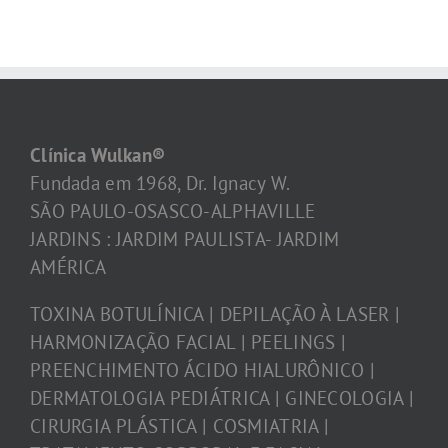
Clínica Wulkan®
Fundada em 1968, Dr. Ignacy W.
SÃO PAULO-OSASCO-ALPHAVILLE
JARDINS : JARDIM PAULISTA- JARDIM
AMÉRICA
TOXINA BOTULÍNICA | DEPILAÇÃO À LASER |
HARMONIZAÇÃO FACIAL | PEELINGS |
PREENCHIMENTO ÁCIDO HIALURÔNICO |
DERMATOLOGIA PEDIÁTRICA | GINECOLOGIA |
CIRURGIA PLÁSTICA | COSMIATRIA |