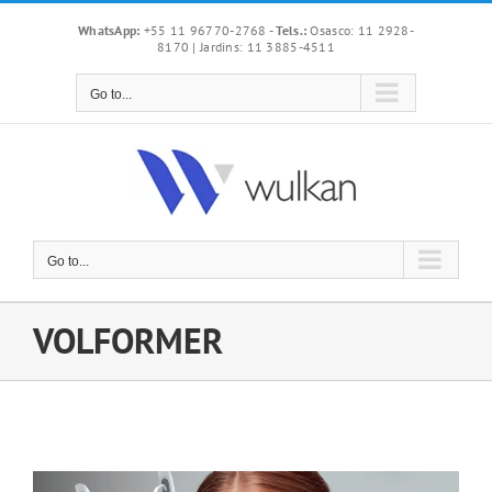
Skip
WhatsApp:
+55 11 96770-2768
-
Tels.:
Osasco: 11 2928-
to
8170 | Jardins: 11 3885-4511
content
Go to...
Go to...
VOLFORMER