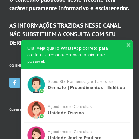
caráter puramente informativo e esclarecedor.
AS INFORMAÇÕES TRAZIDAS NESSE CANAL
NÃO SUBSTITUEM A CONSULTA COM SEU
DERMATOLOGISTA.
Olá, veja qual o WhatsApp correto para
contato, e responderemos assim que
possível:
CONHEÇA AS INCRÍVEIS Redes Sociais da Clínica
Sobre Btx, Harmonização, Lasers, etc..
Dermato | Procedimentos | Estética
Agendamento Consultas
Curta a gente no Facebook
Unidade Osasco
Agendamento Consultas
Unidade Jardim Paulista