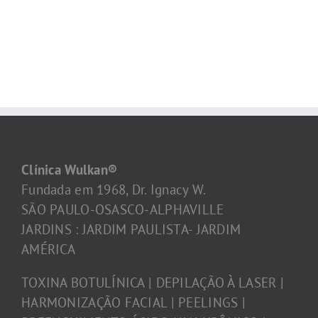
Clínica Wulkan®
Fundada em 1968, Dr. Ignacy W.
SÃO PAULO-OSASCO-ALPHAVILLE
JARDINS : JARDIM PAULISTA- JARDIM
AMÉRICA
TOXINA BOTULÍNICA | DEPILAÇÃO À LASER |
HARMONIZAÇÃO FACIAL | PEELINGS |