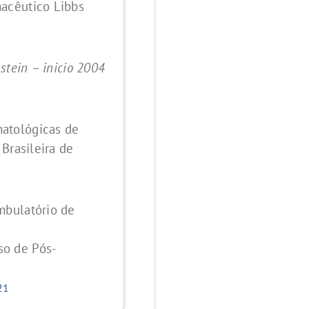
macêutico Libbs
nstein – inicio 2004
matológicas de
 Brasileira de
mbulatório de
so de Pós-
21