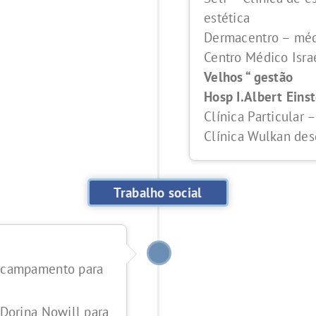
estética
Dermacentro – méd
Centro Médico Isra
Velhos “ gestão
Hosp I.Albert Eins
Clínica Particular 
Clínica Wulkan de
Trabalho social
acampamento para
Dorina Nowill para