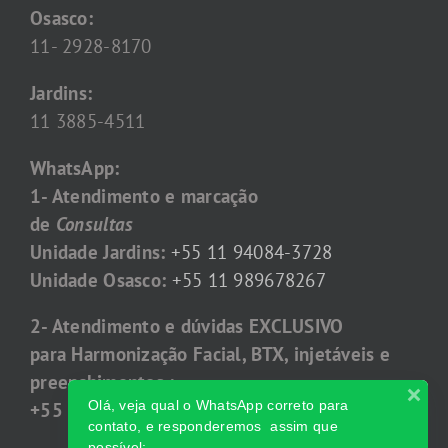
Osasco:
11- 2928-8170
Jardins:
11 3885-4511
WhatsApp:
1- Atendimento e marcação
de
Consultas
Unidade Jardins:
+55 11 94084-3728
Unidade Osasco:
+55 11 989678267
2- Atendimento e dúvidas EXCLUSIVO
para Harmonização Facial, BTX, injetáveis e
preenchimentos :
Olá, veja qual o WhatsApp correto para
+55 11 96770-2768
contato, e responderemos assim que
possível: