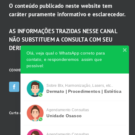
O conteúdo publicado neste website tem
caráter puramente informativo e esclarecedor.
AS INFORMAÇÕES TRAZIDAS NESSE CANAL
NÃO SUBSTITUEM A CONSULTA COM SEU
DERMATOLOGISTA.
Olá, veja qual o WhatsApp correto para
contato, e responderemos assim que
possível:
CONHEÇA AS INCRÍVEIS Redes Sociais da Clínica
Sobre Btx, Harmonização, Lasers, etc..
Dermato | Procedimentos | Estética
Agendamento Consultas
Curta a gente no Facebook
Unidade Osasco
Agendamento Consultas