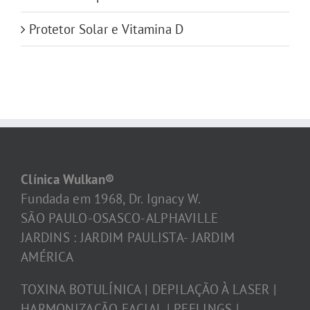
Protetor Solar e Vitamina D
Clínica Wulkan®
Fundada em 1968, Dr. Ignacy W.
SÃO PAULO-OSASCO-ALPHAVILLE
JARDINS : JARDIM PAULISTA- JARDIM
AMÉRICA
TOXINA BOTULÍNICA | DEPILAÇÃO À LASER |
HARMONIZAÇÃO FACIAL | PEELINGS |