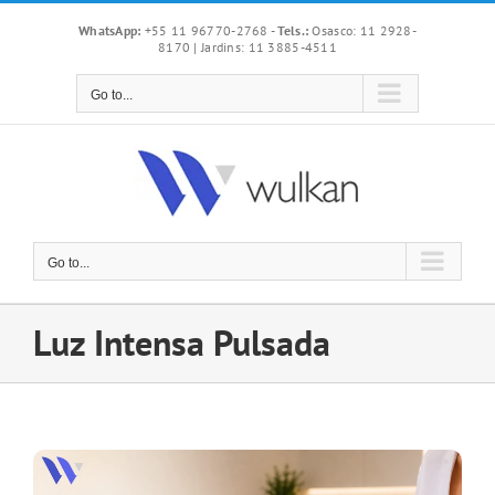
Skip
WhatsApp:
+55 11 96770-2768
-
Tels.:
Osasco: 11 2928-
to
8170 | Jardins: 11 3885-4511
content
Go to...
Go to...
Luz Intensa Pulsada