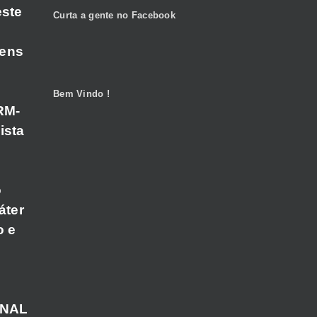
este
Curta a gente no Facebook
gens
Bem Vindo !
RM-
ista
o
áter
o e
ANAL