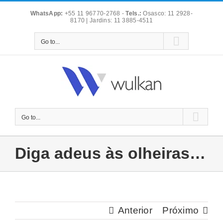
Skip
WhatsApp:
+55 11 96770-2768
-
Tels.:
Osasco: 11 2928-
to
8170 | Jardins: 11 3885-4511
content
Go to...
Go to...
Diga adeus às olheiras…
Anterior
Próximo