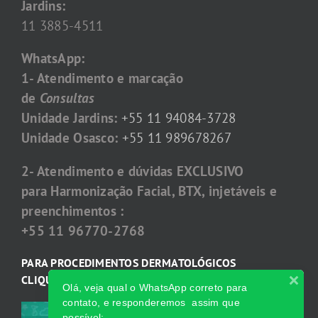
Jardins:
11 3885-4511
WhatsApp:
1- Atendimento e marcação
de
Consultas
Unidade Jardins:
+55 11 94084-3728
Unidade Osasco:
+55 11 989678267
2- Atendimento e dúvidas EXCLUSIVO
para Harmonização Facial, BTX, injetáveis e
preenchimentos :
+55 11 96770-2768
PARA PROCEDIMENTOS DERMATOLÓGICOS
CLIQUE:
Olá, veja qual o WhatsApp correto para
contato, e responderemos assim que
possível: