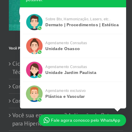
Sobre Btx, Harmonização, Lasers, etc..
Dermato | Procedimentos | Estética
Agendamento Consultas
Você Precisa Saber
Unidade Osasco
Cicatriz de Acne Profunda: Quando uma
Agendamento Consultas
Técnica só não Resolve
Unidade Jardim Paulista
Consulta Dermatologia Online
Agendamento exclusivo
Plástica e Vascular
Consulta Online com Dermatologista
Você sua em excesso? Aplicação de Botox
Fale agora conosco pelo WhatsApp
para Hiperidrose