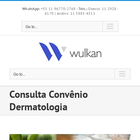
Skip
WhatsApp:
+55 11 96770-2768
-
Tels.:
Osasco: 11 2928-
to
8170 | Jardins: 11 3885-4511
content
Go to...
Go to...
Consulta Convênio
Dermatologia