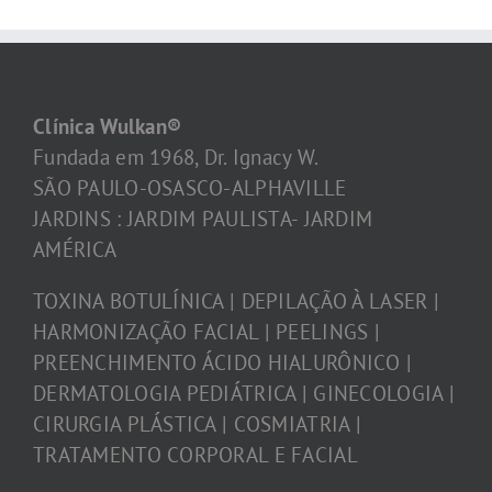
Clínica Wulkan®
Fundada em 1968, Dr. Ignacy W.
SÃO PAULO-OSASCO-ALPHAVILLE
JARDINS : JARDIM PAULISTA- JARDIM
AMÉRICA
TOXINA BOTULÍNICA | DEPILAÇÃO À LASER |
HARMONIZAÇÃO FACIAL | PEELINGS |
PREENCHIMENTO ÁCIDO HIALURÔNICO |
DERMATOLOGIA PEDIÁTRICA | GINECOLOGIA |
CIRURGIA PLÁSTICA | COSMIATRIA |
TRATAMENTO CORPORAL E FACIAL