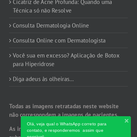
Cicatriz de Acne Profunda: Quando uma
Técnica só não Resolve
Consulta Dermatologia Online
Consulta Online com Dermatologista
Você sua em excesso? Aplicação de Botox
para Hiperidrose
Diga adeus às olheiras…
Todas as imagens retratadas neste website
não correspondem a imagens de pacientes.
Olá, veja qual o WhatsApp correto para
As informações veiculadas neste website não
contato, e responderemos assim que
possível: