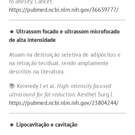
to obesity
. Lancet.
https://pubmed.ncbi.nlm.nih.gov/36639777/
🔹 Ultrassom focado e ultrassom microfocado
de alta intensidade
Atuam na destruição seletiva de adipócitos e
na retração tecidual, sendo amplamente
descritos na literatura.
📚 Kennedy J et al.
High-intensity focused
ultrasound for fat reduction
. Aesthet Surg J.
https://pubmed.ncbi.nlm.nih.gov/23804244/
🔹 Lipocavitação e cavitação