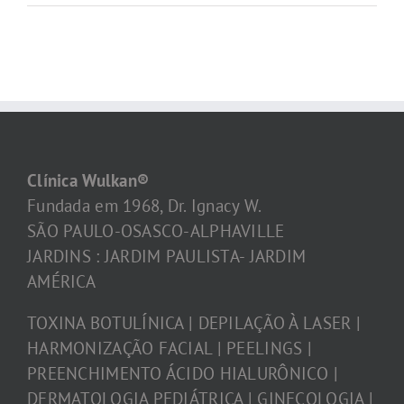
Clínica Wulkan®
Fundada em 1968, Dr. Ignacy W.
SÃO PAULO-OSASCO-ALPHAVILLE
JARDINS : JARDIM PAULISTA- JARDIM
AMÉRICA
TOXINA BOTULÍNICA | DEPILAÇÃO À LASER |
HARMONIZAÇÃO FACIAL | PEELINGS |
PREENCHIMENTO ÁCIDO HIALURÔNICO |
DERMATOLOGIA PEDIÁTRICA | GINECOLOGIA |