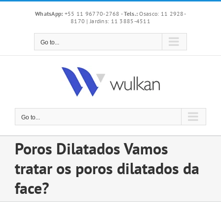
Skip
WhatsApp:
+55 11 96770-2768
-
Tels.:
Osasco: 11 2928-
to
8170 | Jardins: 11 3885-4511
content
Go to...
Go to...
Poros Dilatados Vamos
tratar os poros dilatados da
face?