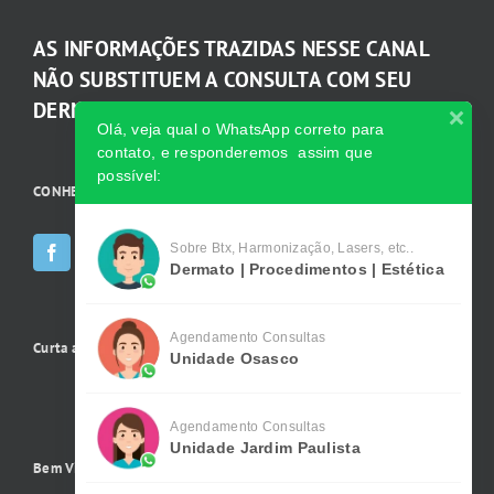
AS INFORMAÇÕES TRAZIDAS NESSE CANAL
NÃO SUBSTITUEM A CONSULTA COM SEU
DERMATOLOGISTA.
Olá, veja qual o WhatsApp correto para
contato, e responderemos assim que
possível:
CONHEÇA AS INCRÍVEIS Redes Sociais da Clínica
Sobre Btx, Harmonização, Lasers, etc..
Dermato | Procedimentos | Estética
Agendamento Consultas
Curta a gente no Facebook
Unidade Osasco
Agendamento Consultas
Unidade Jardim Paulista
Bem Vindo !