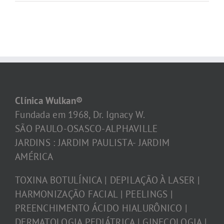
Clínica Wulkan®
Fundada em 1968, Dr. Ignacy W.
SÃO PAULO-OSASCO-ALPHAVILLE
JARDINS : JARDIM PAULISTA- JARDIM
AMÉRICA
TOXINA BOTULÍNICA | DEPILAÇÃO À LASER |
HARMONIZAÇÃO FACIAL | PEELINGS |
PREENCHIMENTO ÁCIDO HIALURÔNICO |
DERMATOLOGIA PEDIÁTRICA | GINECOLOGIA |