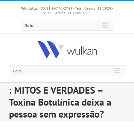
Skip
WhatsApp:
+55 11 96770-2768
-
Tels.:
Osasco: 11 2928-
to
8170 | Jardins: 11 3885-4511
content
Go to...
Go to...
: MITOS E VERDADES –
Toxina Botulínica deixa a
pessoa sem expressão?