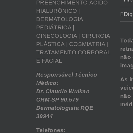
PREENCHIMENTO ÁCIDO
HIALURÔNICO |
Dig
DERMATOLOGIA
PEDIÁTRICA |
GINECOLOGIA | CIRURGIA
Tod
PLÁSTICA | COSMIATRIA |
retr
TRATAMENTO CORPORAL
não
E FACIAL
imag
Responsável Técnico
As i
Médico:
veic
Dr. Claudio Wulkan
não 
CRM-SP 90.579
médi
Dermatologista RQE
39944
Telefones: