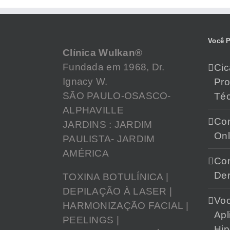
Você P
Clínica Wulkan®
Fundada em 1968, Dr.
Cic
Ignacy W.
Pr
SÃO PAULO-OSASCO-
Téc
ALPHAVILLE
Con
JARDINS : JARDIM
Onl
PAULISTA- JARDIM
AMÉRICA
Con
Der
TOXINA BOTULÍNICA |
DEPILAÇÃO À LASER |
Vo
HARMONIZAÇÃO FACIAL |
Apl
PEELINGS |
Hip