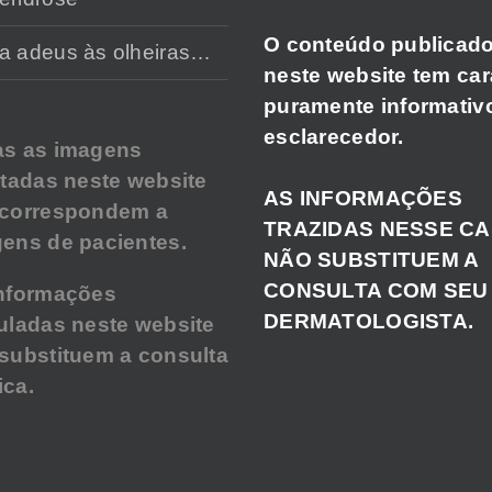
O conteúdo publicad
a adeus às olheiras…
neste website tem car
puramente informativ
esclarecedor.
as as imagens
atadas neste website
AS INFORMAÇÕES
 correspondem a
TRAZIDAS NESSE C
ens de pacientes.
NÃO SUBSTITUEM A
CONSULTA COM SEU
nformações
DERMATOLOGISTA.
uladas neste website
substituem a consulta
ca.