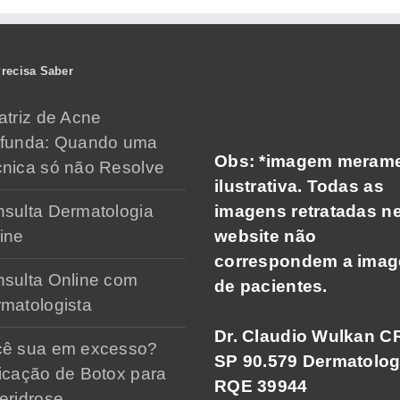
recisa Saber
atriz de Acne
ofunda: Quando uma
Obs: *imagem meram
nica só não Resolve
ilustrativa. Todas as
imagens retratadas n
sulta Dermatologia
website não
ine
correspondem a ima
sulta Online com
de pacientes.
matologista
Dr. Claudio Wulkan C
cê sua em excesso?
SP 90.579 Dermatolog
icação de Botox para
RQE 39944
eridrose