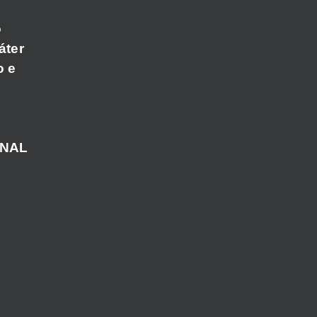
o
áter
o e
ANAL