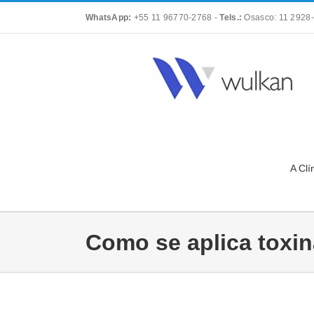
Skip
WhatsApp:
+55 11 96770-2768
-
Tels.:
Osasco: 11 2928-
to
content
A Clí
Como se aplica toxin