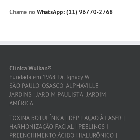
Chame no
WhatsApp: (11) 96770-2768
Clínica Wulkan®
Fundada em 1968, Dr. Ignacy W.
SÃO PAULO-OSASCO-ALPHAVILLE
JARDINS : JARDIM PAULISTA- JARDIM
AMÉRICA
TOXINA BOTULÍNICA | DEPILAÇÃO À LASER |
HARMONIZAÇÃO FACIAL | PEELINGS |
PREENCHIMENTO ÁCIDO HIALURÔNICO |