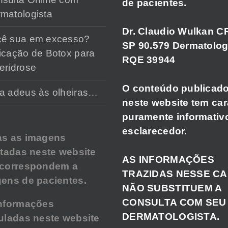
de pacientes.
matologista
Dr. Claudio Wulkan C
cê sua em excesso?
SP 90.579 Dermatolog
icação de Botox para
RQE 39944
eridrose
O conteúdo publicad
a adeus às olheiras…
neste website tem car
puramente informativ
esclarecedor.
as as imagens
atadas neste website
AS INFORMAÇÕES
 correspondem a
TRAZIDAS NESSE C
ens de pacientes.
NÃO SUBSTITUEM A
CONSULTA COM SEU
nformações
DERMATOLOGISTA.
uladas neste website