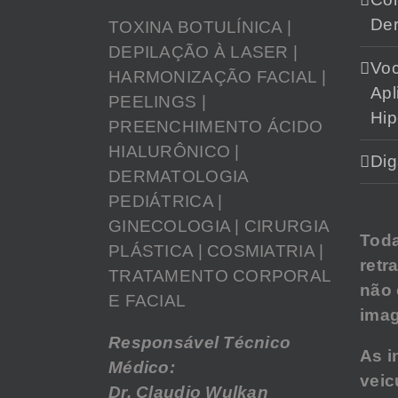
Der
TOXINA BOTULÍNICA |
DEPILAÇÃO À LASER |
Vo
HARMONIZAÇÃO FACIAL |
Apl
PEELINGS |
Hip
PREENCHIMENTO ÁCIDO
HIALURÔNICO |
Dig
DERMATOLOGIA
PEDIÁTRICA |
GINECOLOGIA | CIRURGIA
Tod
PLÁSTICA | COSMIATRIA |
retr
TRATAMENTO CORPORAL
não
E FACIAL
imag
Responsável Técnico
As i
Médico:
veic
Dr. Claudio Wulkan