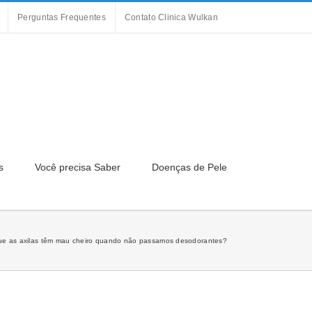
Perguntas Frequentes
Contato Clinica Wulkan
s
Você precisa Saber
Doenças de Pele
ue as axilas têm mau cheiro quando não passamos desodorantes?