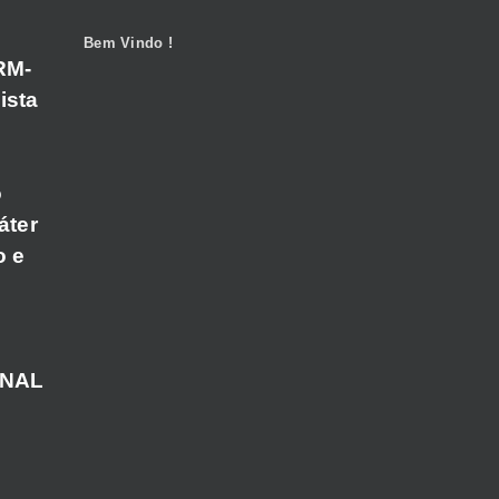
Bem Vindo !
RM-
ista
o
áter
o e
ANAL