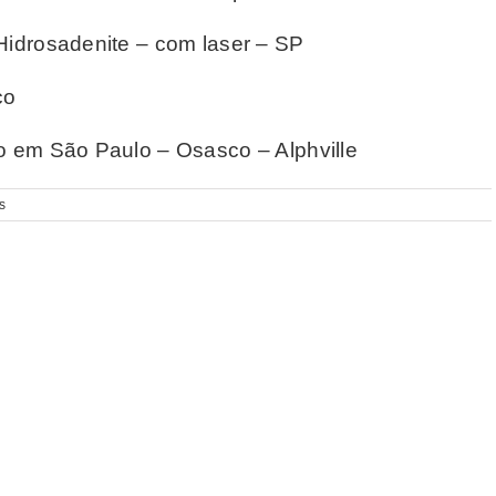
/Hidrosadenite – com laser – SP
co
lo em São Paulo – Osasco – Alphville
s