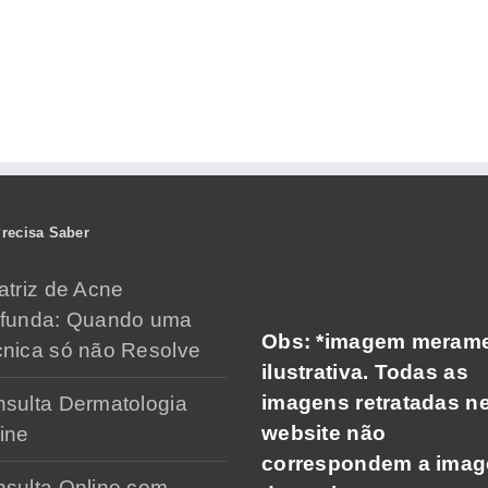
recisa Saber
atriz de Acne
ofunda: Quando uma
Obs: *imagem meram
nica só não Resolve
ilustrativa. Todas as
imagens retratadas n
sulta Dermatologia
website não
ine
correspondem a ima
sulta Online com