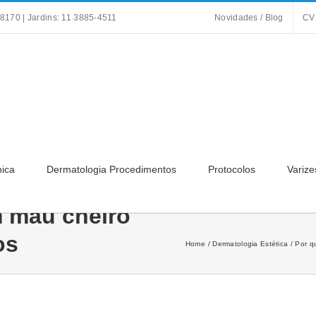
8170 | Jardins: 11 3885-4511
Novidades / Blog
CV
nica
Dermatologia Procedimentos
Protocolos
Varize
m mau cheiro
os
Home
Dermatologia Estética
Por q