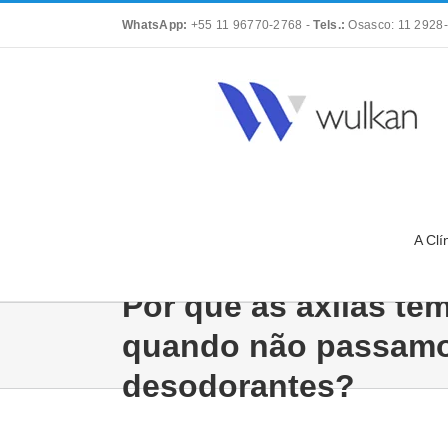
Skip
WhatsApp:
+55 11 96770-2768
-
Tels.:
Osasco: 11 2928-
to
content
A Clí
Por que as axilas tê
quando não passam
desodorantes?