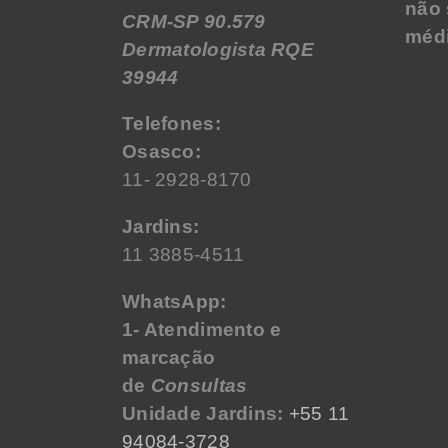
não 
CRM-SP 90.579
médi
Dermatologista RQE
39944
Telefones:
Osasco:
11- 2928-8170
Jardins:
11 3885-4511
WhatsApp:
1- Atendimento e
marcação
de
Consultas
Unidade Jardins:
+55 11
94084-3728