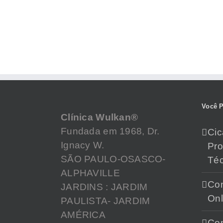
Você P
Clínica Wulkan®
Fundada em 1968, Dr.
Cic
Ignacy W.
Pr
SÃO PAULO-OSASCO-
Téc
ALPHAVILLE
Con
JARDINS : JARDIM
Onl
PAULISTA- JARDIM
AMÉRICA
Con