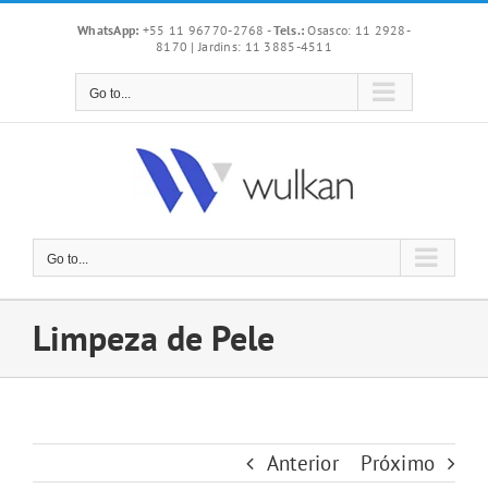
Skip
WhatsApp:
+55 11 96770-2768
-
Tels.:
Osasco: 11 2928-
to
8170 | Jardins: 11 3885-4511
content
Go to...
Go to...
Limpeza de Pele
Anterior
Próximo