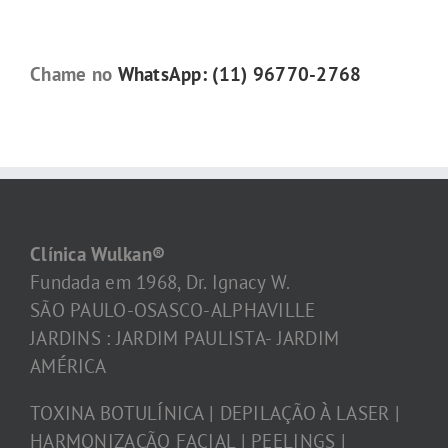
Chame no
WhatsApp: (11) 96770-2768
Clínica Wulkan®
Fundada em 1968, Dr. Ignacy W.
SÃO PAULO-OSASCO-ALPHAVILLE
JARDINS : JARDIM PAULISTA- JARDIM
AMÉRICA
TOXINA BOTULÍNICA | DEPILAÇÃO À LASER |
HARMONIZAÇÃO FACIAL | PEELINGS |