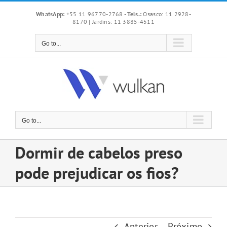
Skip
WhatsApp:
+55 11 96770-2768
-
Tels.:
Osasco: 11 2928-
to
8170 | Jardins: 11 3885-4511
content
Go to...
Go to...
Dormir de cabelos preso
pode prejudicar os fios?
Anterior
Próximo