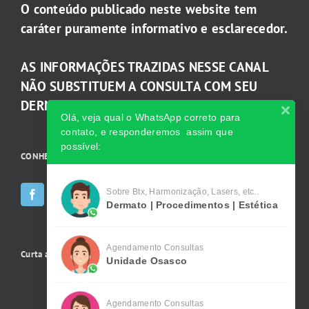
O conteúdo publicado neste website tem
caráter puramente informativo e esclarecedor.
AS INFORMAÇÕES TRAZIDAS NESSE CANAL
NÃO SUBSTITUEM A CONSULTA COM SEU
DERMATOLOGISTA.
Olá, veja qual o WhatsApp correto para
contato, e responderemos assim que
possível:
CONHEÇA AS INCRÍVEIS Redes Sociais da Clínica
Sobre Btx, Harmonização, Lasers, etc..
Dermato | Procedimentos | Estética
Agendamento Consultas
Curta a gente no Facebook
Unidade Osasco
Agendamento Consultas