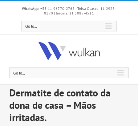
Skip
WhatsApp:
+55 11 96770-2768
-
Tels.:
Osasco: 11 2928-
to
8170 | Jardins: 11 3885-4511
content
Go to...
Go to...
Dermatite de contato da
dona de casa – Mãos
irritadas.