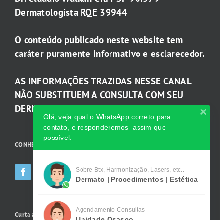
Dermatologista RQE 39944
O conteúdo publicado neste website tem
caráter puramente informativo e esclarecedor.
AS INFORMAÇÕES TRAZIDAS NESSE CANAL
NÃO SUBSTITUEM A CONSULTA COM SEU
DERMATOLOGISTA.
Olá, veja qual o WhatsApp correto para
contato, e responderemos assim que
possível:
CONHEÇA AS INCRÍVEIS Redes Sociais da Clínica
Sobre Btx, Harmonização, Lasers, etc..
Dermato | Procedimentos | Estética
Agendamento Consultas
Curta a gente no Facebook
Unidade Osasco