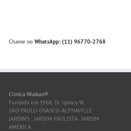
Chame no
WhatsApp: (11) 96770-2768
Clínica Wulkan®
Fundada em 1968, Dr. Ignacy W.
SÃO PAULO-OSASCO-ALPHAVILLE
JARDINS : JARDIM PAULISTA- JARDIM
AMÉRICA