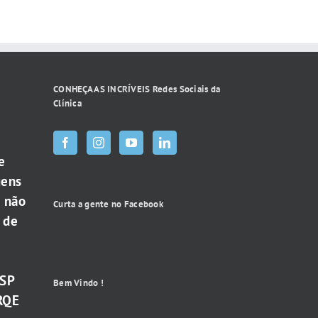
CONHEÇA AS INCRÍVEIS Redes Sociais da
Clínica
e
gens
e não
Curta a gente no Facebook
 de
-SP
Bem Vindo !
RQE