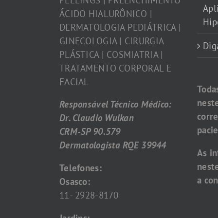
Apl
ÁCIDO HIALURÔNICO |
Hip
DERMATOLOGIA PEDIÁTRICA |
GINECOLOGIA | CIRURGIA
Dig
PLÁSTICA | COSMIATRIA |
TRATAMENTO CORPORAL E
FACIAL
Toda
nest
Responsável Técnico Médico:
corr
Dr. Claudio Wulkan
pacie
CRM-SP 90.579
Dermatologista RQE 39944
As i
nest
Telefones:
a con
Osasco:
11- 2928-8170
Jardins: