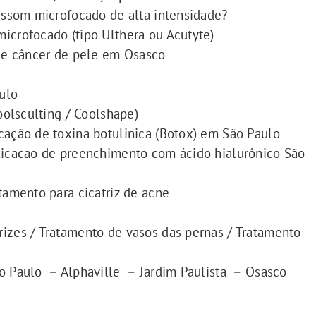
rassom microfocado de alta intensidade?
icrofocado (tipo Ulthera ou Acutyte)
 de câncer de pele em Osasco
ulo
oolsculting / Coolshape)
cação de toxina botulinica (Botox) em São Paulo
plicacao de preenchimento com ácido hialurônico São
tamento para cicatriz de acne
izes / Tratamento de vasos das pernas / Tratamento
ão Paulo
–
Alphaville
–
Jardim Paulista
–
Osasco