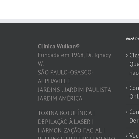
Você Pr
Clínica Wulkan®
Fundada em 1968, Dr. Ignacy
Cic
W.
Qua
SÃO PAULO-OSASCO-
não
ALPHAVILLE
Con
JARDINS : JARDIM PAULISTA-
Onl
JARDIM AMÉRICA
Con
TOXINA BOTULÍNICA |
Der
DEPILAÇÃO À LASER |
HARMONIZAÇÃO FACIAL |
Voc
PEELINGS | PREENCHIMENTO