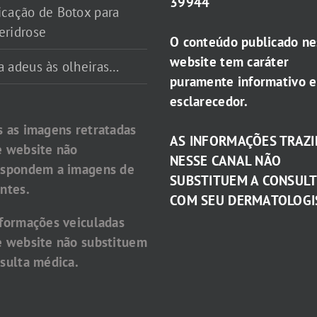
39944
icação de Botox para
eridrose
O conteúdo publicado ne
website tem caráter
a adeus às olheiras…
puramente informativo e
esclarecedor.
s as imagens retratadas
AS INFORMAÇÕES TRAZI
e website não
NESSE CANAL NÃO
espondem a imagens de
SUBSTITUEM A CONSUL
ntes.
COM SEU DERMATOLOGI
nformações veiculadas
e website não substituem
sulta médica.