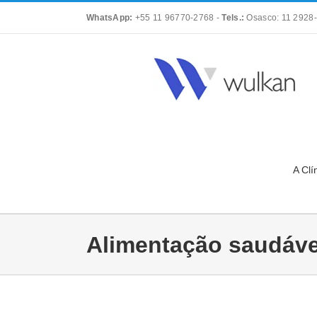
Skip
WhatsApp:
+55 11 96770-2768
-
Tels.:
Osasco: 11 2928-
to
content
A Clí
Alimentação saudáve