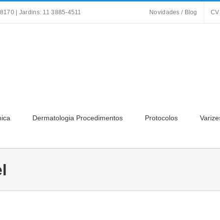
8170 | Jardins: 11 3885-4511
Novidades / Blog
CV
nica
Dermatologia Procedimentos
Protocolos
Varize
l