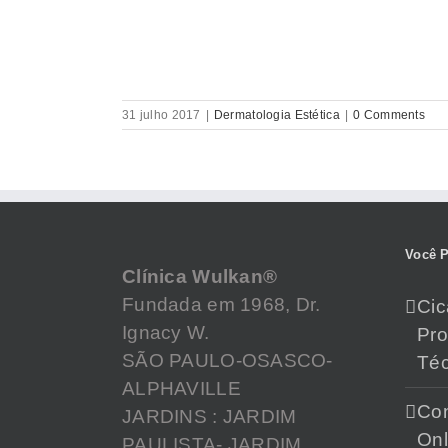
31 julho 2017
|
Dermatologia Estética
|
0 Comments
Você P
Clínica Wulkan®
Fundada em 1968, Dr.
Cic
Ignacy W.
Pr
SÃO PAULO-OSASCO-
Téc
ALPHAVILLE
Con
JARDINS : JARDIM
Onl
PAULISTA- JARDIM