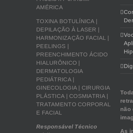
AMÉRICA
Con
Der
TOXINA BOTULÍNICA |
DEPILAÇÃO À LASER |
Vo
HARMONIZAÇÃO FACIAL |
Apl
PEELINGS |
Hip
PREENCHIMENTO ÁCIDO
HIALURÔNICO |
Dig
DERMATOLOGIA
PEDIÁTRICA |
GINECOLOGIA | CIRURGIA
Tod
PLÁSTICA | COSMIATRIA |
retr
TRATAMENTO CORPORAL
não
E FACIAL
imag
Responsável Técnico
As i