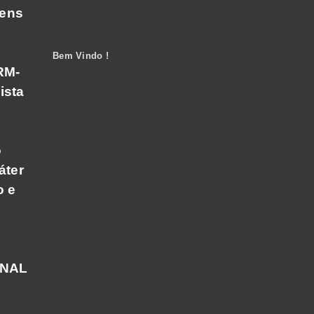
gens
Bem Vindo !
RM-
ista
o
áter
o e
ANAL