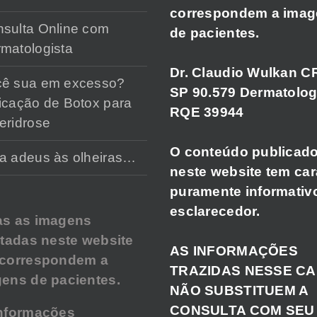
correspondem a ima
sulta Online com
de pacientes.
matologista
Dr. Claudio Wulkan C
cê sua em excesso?
SP 90.579 Dermatolog
icação de Botox para
RQE 39944
eridrose
O conteúdo publicad
a adeus às olheiras…
neste website tem car
puramente informativ
esclarecedor.
as as imagens
atadas neste website
AS INFORMAÇÕES
 correspondem a
TRAZIDAS NESSE C
ens de pacientes.
NÃO SUBSTITUEM A
CONSULTA COM SEU
nformações