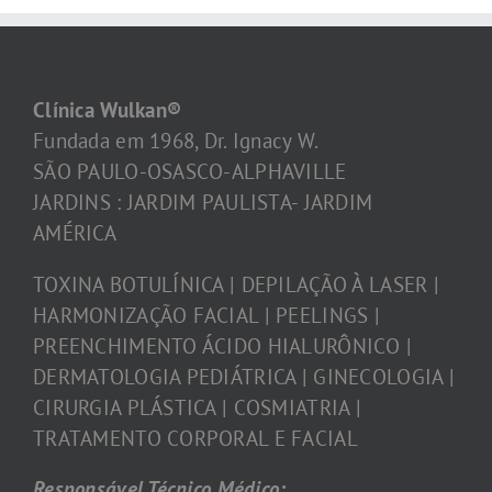
Clínica Wulkan®
Fundada em 1968, Dr. Ignacy W.
SÃO PAULO-OSASCO-ALPHAVILLE
JARDINS : JARDIM PAULISTA- JARDIM
AMÉRICA
TOXINA BOTULÍNICA | DEPILAÇÃO À LASER |
HARMONIZAÇÃO FACIAL | PEELINGS |
PREENCHIMENTO ÁCIDO HIALURÔNICO |
DERMATOLOGIA PEDIÁTRICA | GINECOLOGIA |
CIRURGIA PLÁSTICA | COSMIATRIA |
TRATAMENTO CORPORAL E FACIAL
Responsável Técnico Médico: