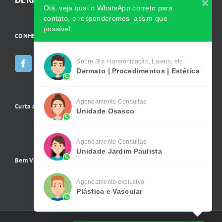
Olá, veja qual o WhatsApp correto para
contato, e responderemos assim que
possível:
CONHEÇA AS INCRÍVEIS Redes Sociais da Clínica
Sobre Btx, Harmonização, Lasers, etc..
Dermato | Procedimentos | Estética
Agendamento Consultas
Curta a gente no Facebook
Unidade Osasco
Agendamento Consultas
Unidade Jardim Paulista
Bem Vindo !
Agendamento exclusivo
Plástica e Vascular