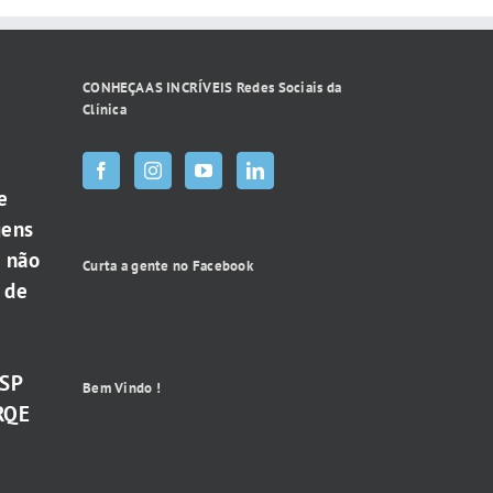
CONHEÇA AS INCRÍVEIS Redes Sociais da
Clínica
e
gens
e não
Curta a gente no Facebook
 de
-SP
Bem Vindo !
RQE