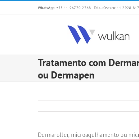
Skip
WhatsApp:
+55 11 96770-2768
-
Tels.:
Osasco: 11 2928-817
to
content
Tratamento com Dermar
ou Dermapen
Dermaroller, microagulhamento ou mic