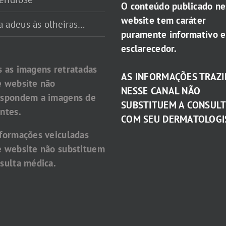
O conteúdo publicado ne
website tem caráter
a adeus às olheiras…
puramente informativo e
esclarecedor.
s as imagens retratadas
AS INFORMAÇÕES TRAZI
e website não
NESSE CANAL NÃO
espondem a imagens de
SUBSTITUEM A CONSUL
ntes.
COM SEU DERMATOLOGI
nformações veiculadas
e website não substituem
sulta médica.