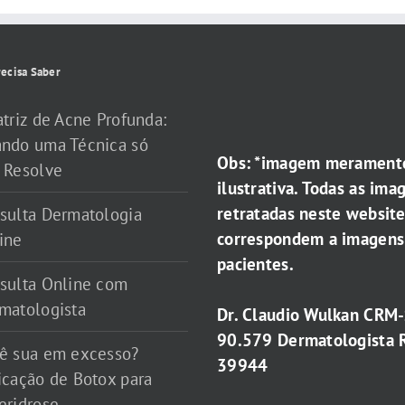
ecisa Saber
atriz de Acne Profunda:
ndo uma Técnica só
Obs: *imagem merament
 Resolve
ilustrativa. Todas as ima
retratadas neste websit
sulta Dermatologia
correspondem a imagens
ine
pacientes.
sulta Online com
matologista
Dr. Claudio Wulkan CRM
90.579 Dermatologista 
ê sua em excesso?
39944
icação de Botox para
eridrose