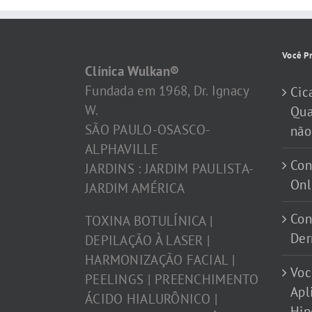
Você Pr
Clínica Wulkan®
Fundada em 1968, Dr. Ignacy
Cic
W.
Qua
SÃO PAULO-OSASCO-
não
ALPHAVILLE
Con
JARDINS : JARDIM PAULISTA-
Onl
JARDIM AMÉRICA
Con
TOXINA BOTULÍNICA |
Der
DEPILAÇÃO À LASER |
HARMONIZAÇÃO FACIAL |
Voc
PEELINGS | PREENCHIMENTO
Apl
ÁCIDO HIALURÔNICO |
Hip