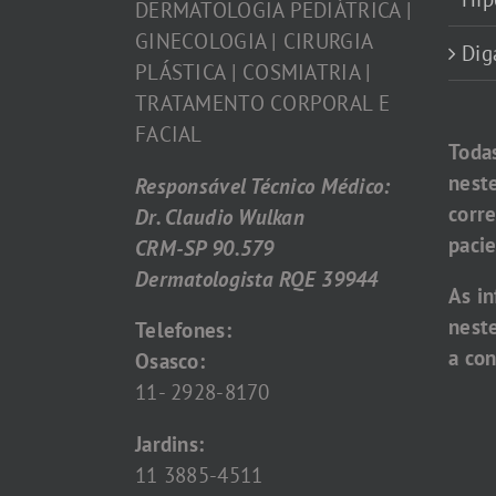
DERMATOLOGIA PEDIÁTRICA |
GINECOLOGIA | CIRURGIA
Dig
PLÁSTICA | COSMIATRIA |
TRATAMENTO CORPORAL E
FACIAL
Toda
nest
Responsável Técnico Médico:
corr
Dr. Claudio Wulkan
pacie
CRM-SP 90.579
Dermatologista RQE 39944
As i
nest
Telefones:
a con
Osasco:
11- 2928-8170
Jardins:
11 3885-4511