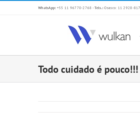
Skip
WhatsApp:
+55 11 96770-2768
-
Tels.:
Osasco: 11 2928-817
to
content
Todo cuidado é pouco!!!
View