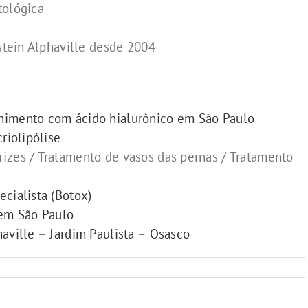
tológica
nstein Alphaville desde 2004
chimento com ácido hialurônico em São Paulo
riolipólise
izes / Tratamento de vasos das pernas / Tratamento
cialista (Botox)
 em São Paulo
aville
–
Jardim Paulista
–
Osasco