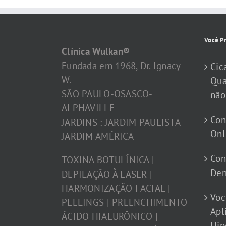
Você Pr
Clínica Wulkan®
Fundada em 1968, Dr. Ignacy
Cic
W.
Qua
SÃO PAULO-OSASCO-
não
ALPHAVILLE
Con
JARDINS : JARDIM PAULISTA-
Onl
JARDIM AMÉRICA
Con
TOXINA BOTULÍNICA |
Der
DEPILAÇÃO À LASER |
HARMONIZAÇÃO FACIAL |
Voc
PEELINGS | PREENCHIMENTO
Apl
ÁCIDO HIALURÔNICO |
Hip