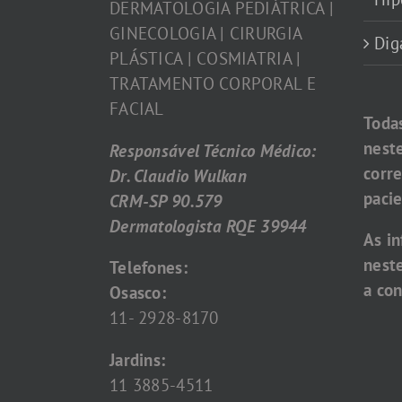
DERMATOLOGIA PEDIÁTRICA |
GINECOLOGIA | CIRURGIA
Dig
PLÁSTICA | COSMIATRIA |
TRATAMENTO CORPORAL E
FACIAL
Toda
nest
Responsável Técnico Médico:
corr
Dr. Claudio Wulkan
pacie
CRM-SP 90.579
Dermatologista RQE 39944
As i
nest
Telefones:
a con
Osasco:
11- 2928-8170
Jardins:
11 3885-4511