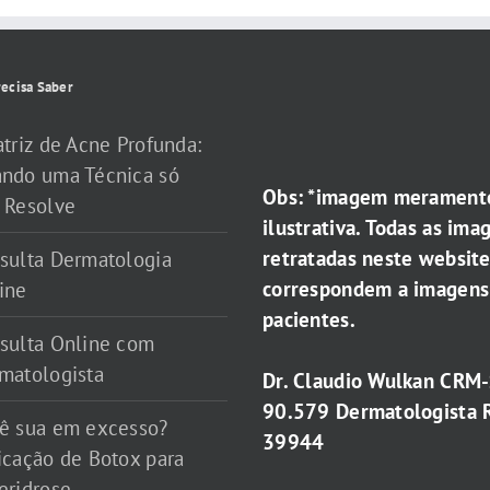
ecisa Saber
atriz de Acne Profunda:
ndo uma Técnica só
Obs: *imagem merament
 Resolve
ilustrativa. Todas as ima
retratadas neste websit
sulta Dermatologia
correspondem a imagens
ine
pacientes.
sulta Online com
matologista
Dr. Claudio Wulkan CRM
90.579 Dermatologista 
ê sua em excesso?
39944
icação de Botox para
eridrose