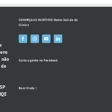
CONHEÇA AS INCRÍVEIS Redes Sociais da
Clínica
e
gens
e não
Curta a gente no Facebook
 de
-SP
Bem Vindo !
RQE