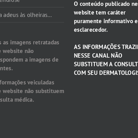
O conteúdo publicado ne
website tem caráter
a adeus às olheiras…
puramente informativo e
esclarecedor.
s as imagens retratadas
AS INFORMAÇÕES TRAZI
e website não
NESSE CANAL NÃO
espondem a imagens de
SUBSTITUEM A CONSUL
ntes.
COM SEU DERMATOLOGI
nformações veiculadas
e website não substituem
sulta médica.