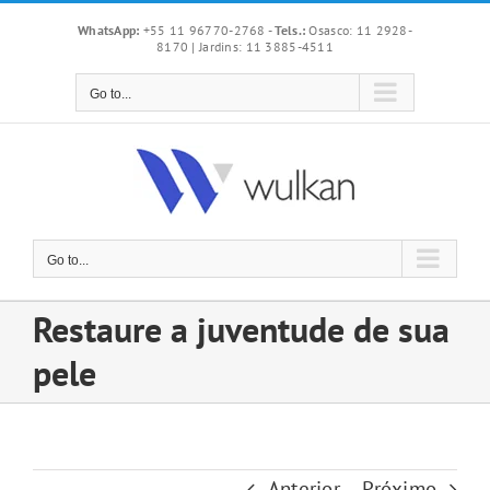
Skip
WhatsApp:
+55 11 96770-2768
-
Tels.:
Osasco: 11 2928-
to
8170 | Jardins: 11 3885-4511
content
Go to...
Go to...
Restaure a juventude de sua
pele
Anterior
Próximo