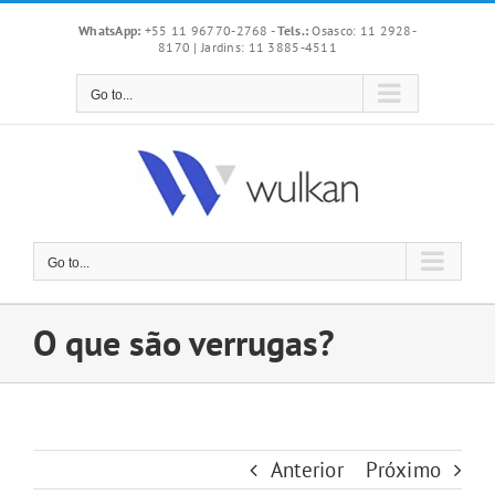
Skip
WhatsApp:
+55 11 96770-2768
-
Tels.:
Osasco: 11 2928-
to
8170 | Jardins: 11 3885-4511
content
Go to...
Go to...
O que são verrugas?
Anterior
Próximo