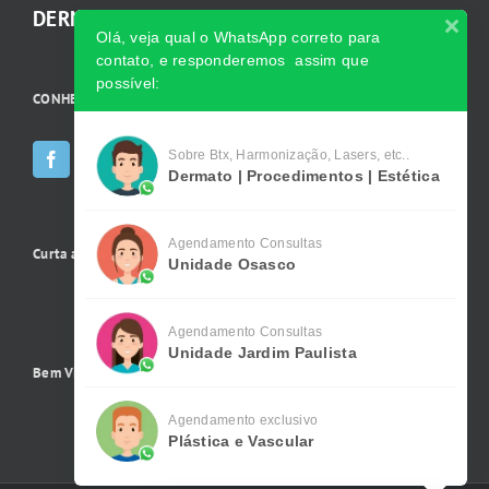
DERMATOLOGISTA.
Olá, veja qual o WhatsApp correto para
contato, e responderemos assim que
possível:
CONHEÇA AS INCRÍVEIS Redes Sociais da Clínica
Sobre Btx, Harmonização, Lasers, etc..
Dermato | Procedimentos | Estética
Agendamento Consultas
Curta a gente no Facebook
Unidade Osasco
Agendamento Consultas
Unidade Jardim Paulista
Bem Vindo !
Agendamento exclusivo
Plástica e Vascular