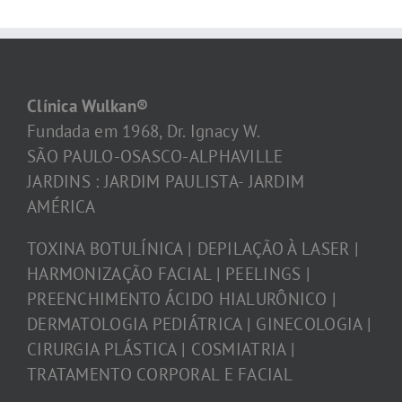
Clínica Wulkan®
Fundada em 1968, Dr. Ignacy W.
SÃO PAULO-OSASCO-ALPHAVILLE
JARDINS : JARDIM PAULISTA- JARDIM
AMÉRICA
TOXINA BOTULÍNICA | DEPILAÇÃO À LASER |
HARMONIZAÇÃO FACIAL | PEELINGS |
PREENCHIMENTO ÁCIDO HIALURÔNICO |
DERMATOLOGIA PEDIÁTRICA | GINECOLOGIA |
CIRURGIA PLÁSTICA | COSMIATRIA |
TRATAMENTO CORPORAL E FACIAL