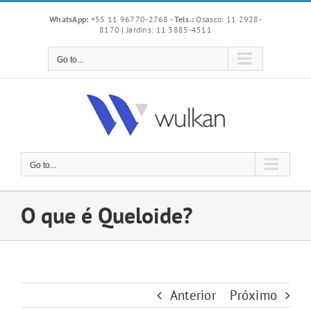
Skip
WhatsApp:
+55 11 96770-2768
-
Tels.:
Osasco: 11 2928-
to
8170 | Jardins: 11 3885-4511
content
Go to...
Go to...
O que é Queloide?
Anterior
Próximo