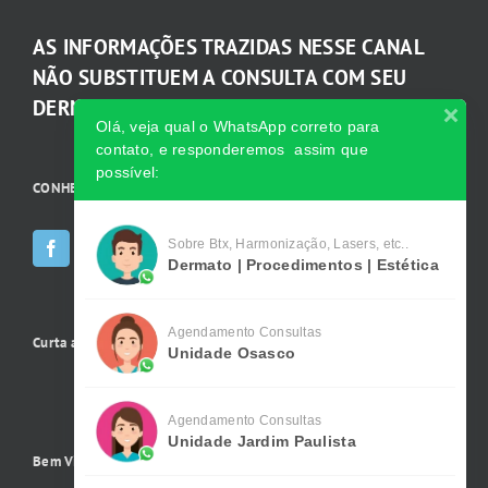
AS INFORMAÇÕES TRAZIDAS NESSE CANAL
NÃO SUBSTITUEM A CONSULTA COM SEU
DERMATOLOGISTA.
Olá, veja qual o WhatsApp correto para
contato, e responderemos assim que
possível:
CONHEÇA AS INCRÍVEIS Redes Sociais da Clínica
Sobre Btx, Harmonização, Lasers, etc..
Dermato | Procedimentos | Estética
Agendamento Consultas
Curta a gente no Facebook
Unidade Osasco
Agendamento Consultas
Unidade Jardim Paulista
Bem Vindo !