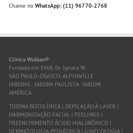
Chame no
WhatsApp: (11) 96770-2768
Clínica Wulkan®
Fundada em 1968, Dr. Ignacy W.
SÃO PAULO-OSASCO-ALPHAVILLE
JARDINS : JARDIM PAULISTA- JARDIM
AMÉRICA
TOXINA BOTULÍNICA | DEPILAÇÃO À LASER |
HARMONIZAÇÃO FACIAL | PEELINGS |
PREENCHIMENTO ÁCIDO HIALURÔNICO |
DERMATOLOGIA PEDIÁTRICA | GINECOLOGIA |