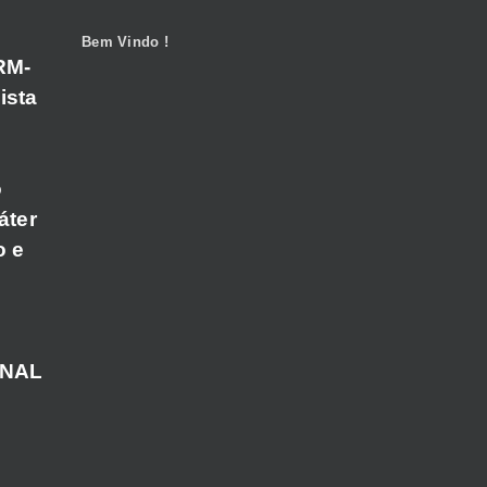
Bem Vindo !
RM-
ista
o
áter
o e
ANAL