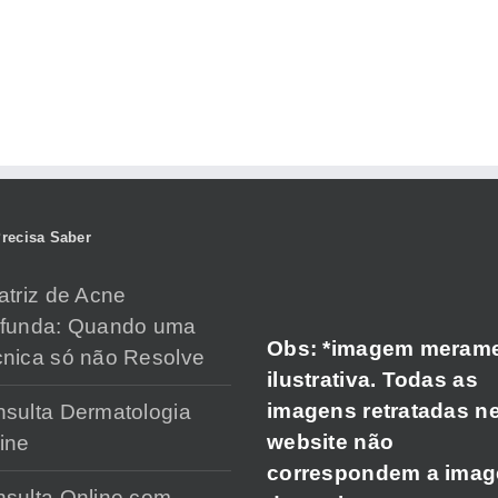
recisa Saber
atriz de Acne
ofunda: Quando uma
Obs: *imagem meram
nica só não Resolve
ilustrativa. Todas as
imagens retratadas n
sulta Dermatologia
website não
ine
correspondem a ima
sulta Online com