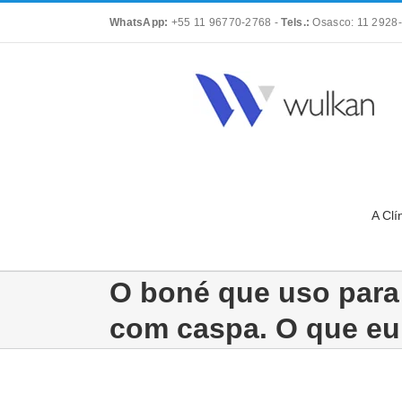
Skip
WhatsApp:
+55 11 96770-2768
-
Tels.:
Osasco: 11 2928-
to
content
A Clí
O boné que uso para
com caspa. O que eu