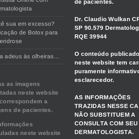
de pacientes.
matologista
Dr. Claudio Wulkan C
cê sua em excesso?
SP 90.579 Dermatolog
icação de Botox para
RQE 39944
eridrose
O conteúdo publicad
a adeus às olheiras…
neste website tem car
puramente informativ
esclarecedor.
as as imagens
atadas neste website
AS INFORMAÇÕES
 correspondem a
TRAZIDAS NESSE C
ens de pacientes.
NÃO SUBSTITUEM A
CONSULTA COM SEU
nformações
DERMATOLOGISTA.
uladas neste website