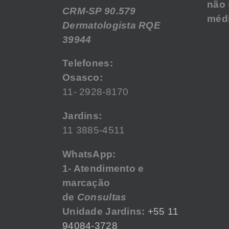
não 
CRM-SP 90.579
médi
Dermatologista RQE
39944
Telefones:
Osasco:
11- 2928-8170
Jardins:
11 3885-4511
WhatsApp:
1- Atendimento e
marcação
de
Consultas
Unidade Jardins:
+55 11
94084-3728