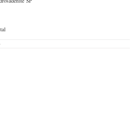
drosadenite SP
tal
s