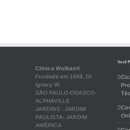
Você P
Clínica Wulkan®
Fundada em 1968, Dr.
Cic
Ignacy W.
Pr
SÃO PAULO-OSASCO-
Téc
ALPHAVILLE
Con
JARDINS : JARDIM
Onl
PAULISTA- JARDIM
AMÉRICA
Con