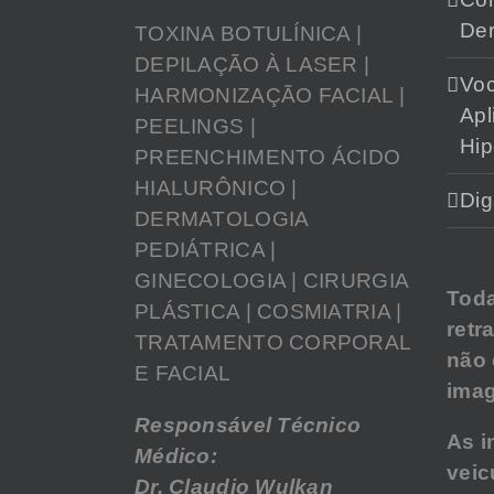
Der
TOXINA BOTULÍNICA |
DEPILAÇÃO À LASER |
Vo
HARMONIZAÇÃO FACIAL |
Apl
PEELINGS |
Hip
PREENCHIMENTO ÁCIDO
HIALURÔNICO |
Dig
DERMATOLOGIA
PEDIÁTRICA |
GINECOLOGIA | CIRURGIA
Tod
PLÁSTICA | COSMIATRIA |
retr
TRATAMENTO CORPORAL
não
E FACIAL
imag
Responsável Técnico
As i
Médico:
veic
Dr. Claudio Wulkan