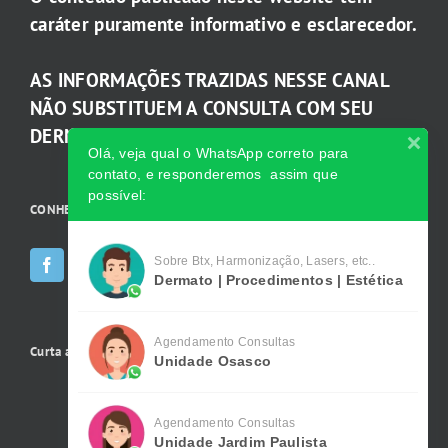
caráter puramente informativo e esclarecedor.
AS INFORMAÇÕES TRAZIDAS NESSE CANAL
NÃO SUBSTITUEM A CONSULTA COM SEU
DERMATOLOGISTA.
Olá, veja qual o WhatsApp correto para
contato, e responderemos assim que
possível:
CONHEÇA AS INCRÍVEIS Redes Sociais da Clínica
Sobre Btx, Harmonização, Lasers, etc..
Dermato | Procedimentos | Estética
Agendamento Consultas
Curta a gente no Facebook
Unidade Osasco
Agendamento Consultas
Unidade Jardim Paulista