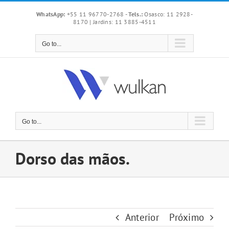
Skip
WhatsApp:
+55 11 96770-2768
-
Tels.:
Osasco: 11 2928-
to
8170 | Jardins: 11 3885-4511
content
Go to...
Go to...
Dorso das mãos.
Anterior
Próximo