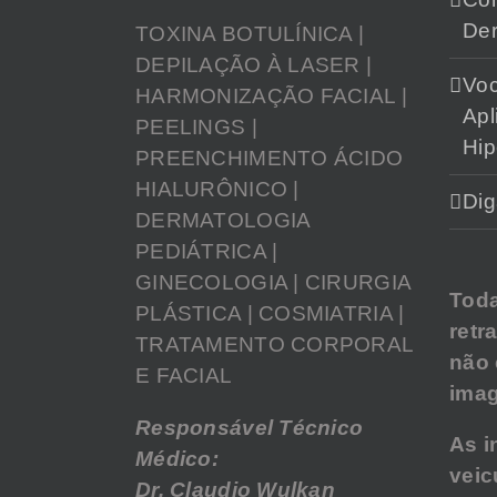
Der
TOXINA BOTULÍNICA |
DEPILAÇÃO À LASER |
Vo
HARMONIZAÇÃO FACIAL |
Apl
PEELINGS |
Hip
PREENCHIMENTO ÁCIDO
HIALURÔNICO |
Dig
DERMATOLOGIA
PEDIÁTRICA |
GINECOLOGIA | CIRURGIA
Tod
PLÁSTICA | COSMIATRIA |
retr
TRATAMENTO CORPORAL
não
E FACIAL
imag
Responsável Técnico
As i
Médico:
veic
Dr. Claudio Wulkan