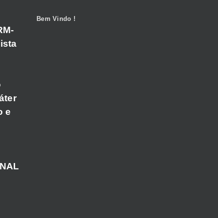
Bem Vindo !
RM-
ista
o
áter
o e
ANAL