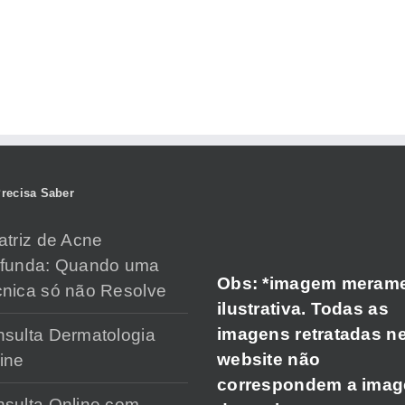
recisa Saber
atriz de Acne
ofunda: Quando uma
Obs: *imagem meram
nica só não Resolve
ilustrativa. Todas as
imagens retratadas n
sulta Dermatologia
website não
ine
correspondem a ima
sulta Online com