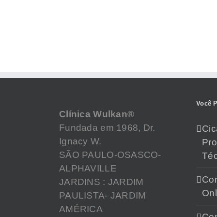
Você P
Clínica Wulkan®
Fundada em 1968, Dr.
Cic
Ignacy W.
Pr
SÃO PAULO-OSASCO-
Téc
ALPHAVILLE
Con
JARDINS : JARDIM
Onl
PAULISTA- JARDIM
AMÉRICA
Con