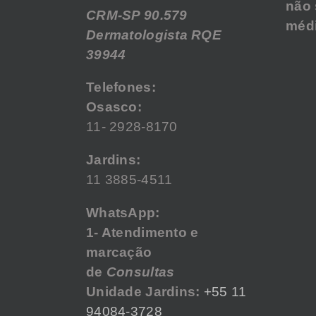
não 
CRM-SP 90.579
médi
Dermatologista RQE
39944
Telefones:
Osasco:
11- 2928-8170
Jardins:
11 3885-4511
WhatsApp:
1- Atendimento e
marcação
de
Consultas
Unidade Jardins:
+55 11
94084-3728