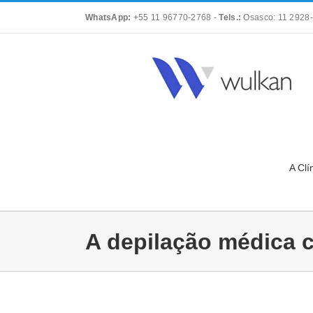
Skip
WhatsApp:
+55 11 96770-2768
-
Tels.:
Osasco: 11 2928-
to
content
A Clí
A depilação médica 