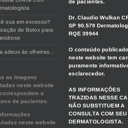
de pacientes.
matologista
Dr. Claudio Wulkan C
cê sua em excesso?
SP 90.579 Dermatolog
icação de Botox para
RQE 39944
eridrose
O conteúdo publicad
a adeus às olheiras…
neste website tem car
puramente informativ
esclarecedor.
as as imagens
atadas neste website
AS INFORMAÇÕES
 correspondem a
TRAZIDAS NESSE C
ens de pacientes.
NÃO SUBSTITUEM A
CONSULTA COM SEU
nformações
DERMATOLOGISTA.
uladas neste website