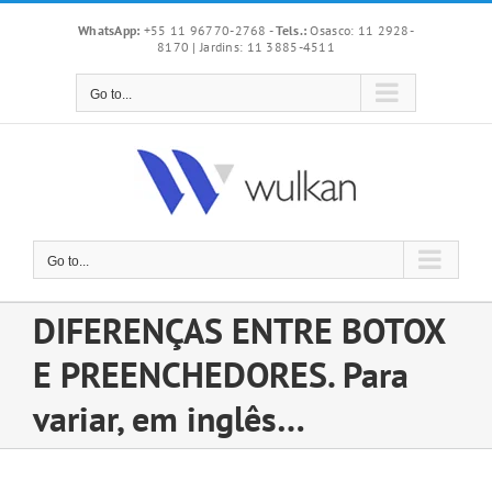
Skip
WhatsApp:
+55 11 96770-2768
-
Tels.:
Osasco: 11 2928-
to
8170 | Jardins: 11 3885-4511
content
Go to...
Go to...
DIFERENÇAS ENTRE BOTOX
E PREENCHEDORES. Para
variar, em inglês…