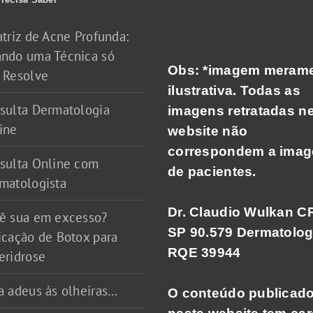
atriz de Acne Profunda:
ndo uma Técnica só
Obs: *imagem meram
 Resolve
ilustrativa. Todas as
sulta Dermatologia
imagens retratadas n
ine
website não
correspondem a ima
sulta Online com
de pacientes.
matologista
Dr. Claudio Wulkan C
ê sua em excesso?
SP 90.579 Dermatolog
icação de Botox para
RQE 39944
eridrose
a adeus às olheiras…
O conteúdo publicad