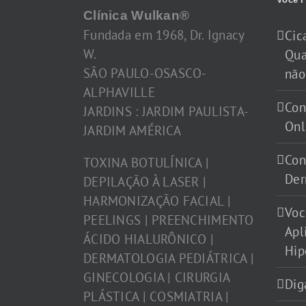
Clínica Wulkan®
Fundada em 1968, Dr. Ignacy
Cic
W.
Qua
SÃO PAULO-OSASCO-
não
ALPHAVILLE
Con
JARDINS : JARDIM PAULISTA-
Onl
JARDIM AMÉRICA
Con
TOXINA BOTULÍNICA |
Der
DEPILAÇÃO À LASER |
HARMONIZAÇÃO FACIAL |
Voc
PEELINGS | PREENCHIMENTO
Apl
ÁCIDO HIALURÔNICO |
Hip
DERMATOLOGIA PEDIÁTRICA |
GINECOLOGIA | CIRURGIA
Dig
PLÁSTICA | COSMIATRIA |