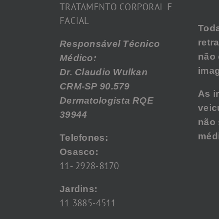
TRATAMENTO CORPORAL E
FACIAL
Tod
retr
Responsável Técnico
não
Médico:
imag
Dr. Claudio Wulkan
CRM-SP 90.579
As i
Dermatologista RQE
veic
39944
não 
médi
Telefones:
Osasco:
11- 2928-8170
Jardins:
11 3885-4511