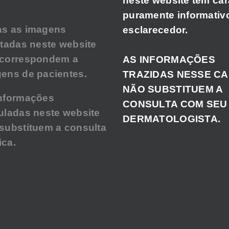
neste website tem car
puramente informativ
as as imagens
esclarecedor.
atadas neste website
 correspondem a
AS INFORMAÇÕES
ens de pacientes.
TRAZIDAS NESSE C
NÃO SUBSTITUEM A
nformações
CONSULTA COM SEU
uladas neste website
DERMATOLOGISTA.
substituem a consulta
ca.