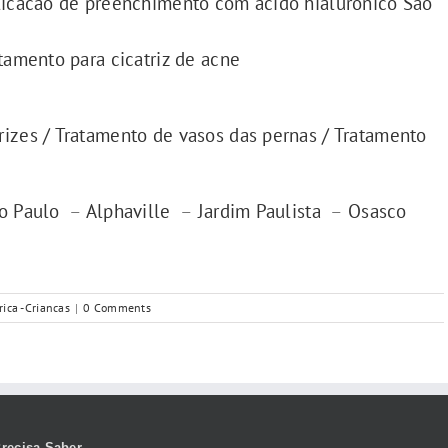
plicacao de preenchimento com ácido hialurônico São
tamento para cicatriz de acne
izes / Tratamento de vasos das pernas / Tratamento
ão Paulo
–
Alphaville
–
Jardim Paulista
–
Osasco
ica -Criancas
|
0 Comments
recisa Saber