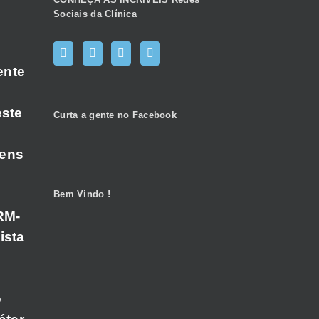
Sociais da Clínica
ente
este
Curta a gente no Facebook
gens
Bem Vindo !
RM-
ista
o