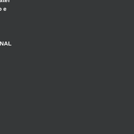
áter
o e
ANAL