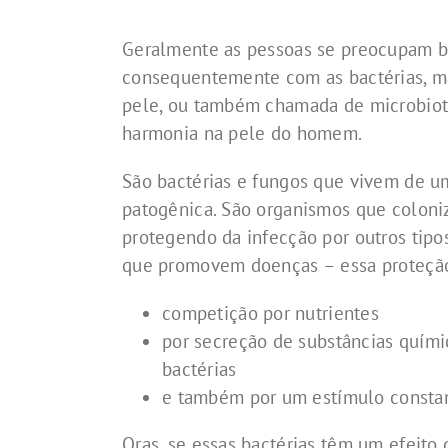
Geralmente as pessoas se preocupam b
consequentemente com as bactérias, ma
pele, ou também chamada de microbiot
harmonia na pele do homem.
São bactérias e fungos que vivem de 
patogênica. São organismos que coloni
protegendo da infecção por outros tipo
que promovem doenças – essa proteção i
competição por nutrientes
por secreção de substâncias quím
bactérias
e também por um estímulo consta
Oras, se essas bactérias têm um efeito 