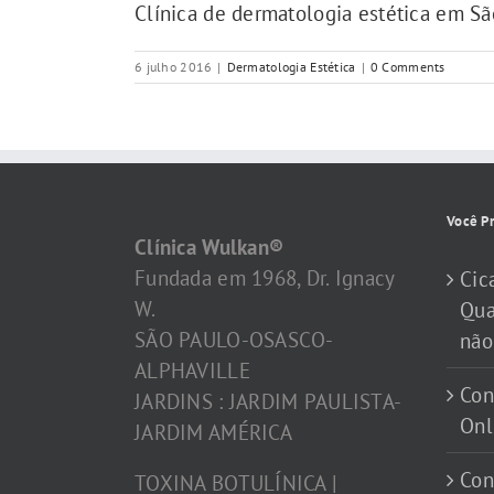
Clínica de dermatologia estética em S
6 julho 2016
|
Dermatologia Estética
|
0 Comments
Você Pr
Clínica Wulkan®
Fundada em 1968, Dr. Ignacy
Cic
W.
Qua
SÃO PAULO-OSASCO-
não
ALPHAVILLE
Con
JARDINS : JARDIM PAULISTA-
Onl
JARDIM AMÉRICA
Con
TOXINA BOTULÍNICA |