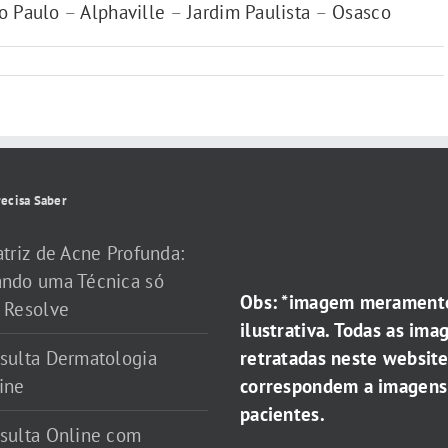
ão Paulo
–
Alphaville
–
Jardim Paulista
–
Osasco
ecisa Saber
atriz de Acne Profunda:
ndo uma Técnica só
Obs: *imagem merament
 Resolve
ilustrativa. Todas as ima
retratadas neste websit
sulta Dermatologia
correspondem a imagens
ine
pacientes.
sulta Online com