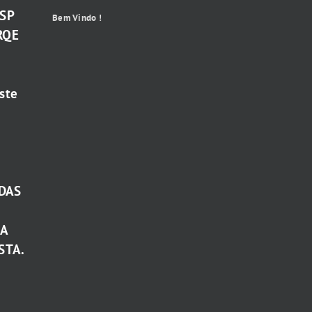
-SP
Bem Vindo !
RQE
ste
DAS
TA
STA.