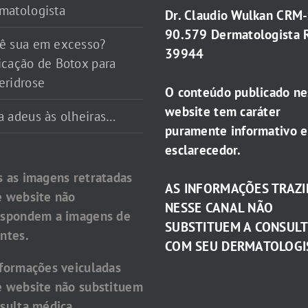
matologista
Dr. Claudio Wulkan CRM
90.579 Dermatologista 
ê sua em excesso?
39944
icação de Botox para
eridrose
O conteúdo publicado ne
website tem caráter
a adeus às olheiras…
puramente informativo e
esclarecedor.
s as imagens retratadas
AS INFORMAÇÕES TRAZI
e website não
NESSE CANAL NÃO
espondem a imagens de
SUBSTITUEM A CONSUL
ntes.
COM SEU DERMATOLOGI
nformações veiculadas
e website não substituem
sulta médica.