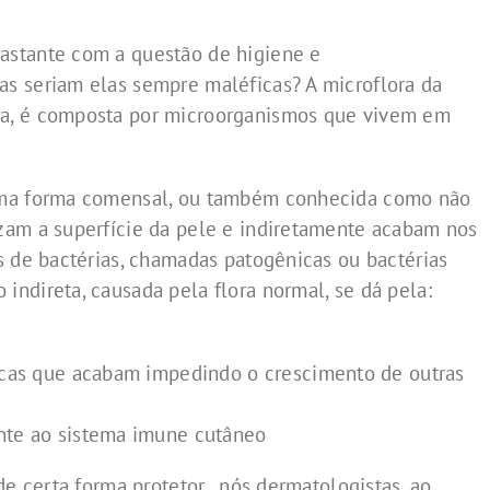
astante com a questão de higiene e
s seriam elas sempre maléficas? A microflora da
a, é composta por microorganismos que vivem em
uma forma comensal, ou também conhecida como não
zam a superfície da pele e indiretamente acabam nos
s de bactérias, chamadas patogênicas ou bactérias
ndireta, causada pela flora normal, se dá pela:
icas que acabam impedindo o crescimento de outras
nte ao sistema imune cutâneo
de certa forma protetor, nós dermatologistas, ao