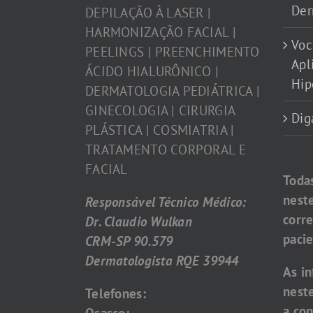
Der
DEPILAÇÃO À LASER |
HARMONIZAÇÃO FACIAL |
Voc
PEELINGS | PREENCHIMENTO
Apl
ÁCIDO HIALURÔNICO |
Hip
DERMATOLOGIA PEDIÁTRICA |
GINECOLOGIA | CIRURGIA
Dig
PLÁSTICA | COSMIATRIA |
TRATAMENTO CORPORAL E
FACIAL
Toda
nest
Responsável Técnico Médico:
corr
Dr. Claudio Wulkan
pacie
CRM-SP 90.579
Dermatologista RQE 39944
As i
nest
Telefones:
a con
Osasco: