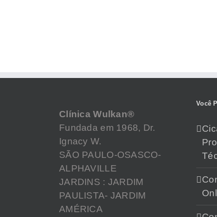
Você P
Clínica Wulkan®
Fundada em 1968, Dr.
Cic
Ignacy W.
Pr
SÃO PAULO-OSASCO-
Téc
ALPHAVILLE
Con
JARDINS : JARDIM
Onl
PAULISTA- JARDIM
AMÉRICA
Con