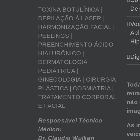
Der
TOXINA BOTULÍNICA |
DEPILAÇÃO À LASER |
Vo
HARMONIZAÇÃO FACIAL |
Apl
PEELINGS |
Hip
PREENCHIMENTO ÁCIDO
HIALURÔNICO |
Dig
DERMATOLOGIA
PEDIÁTRICA |
GINECOLOGIA | CIRURGIA
Tod
PLÁSTICA | COSMIATRIA |
retr
TRATAMENTO CORPORAL
não
E FACIAL
imag
Responsável Técnico
As i
Médico:
veic
Dr. Claudio Wulkan