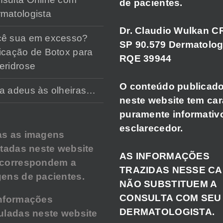
de pacientes.
matologista
Dr. Claudio Wulkan C
cê sua em excesso?
SP 90.579 Dermatolog
icação de Botox para
RQE 39944
eridrose
O conteúdo publicad
a adeus às olheiras…
neste website tem car
puramente informativ
esclarecedor.
as as imagens
atadas neste website
AS INFORMAÇÕES
 correspondem a
TRAZIDAS NESSE C
ens de pacientes.
NÃO SUBSTITUEM A
CONSULTA COM SEU
nformações
DERMATOLOGISTA.
uladas neste website