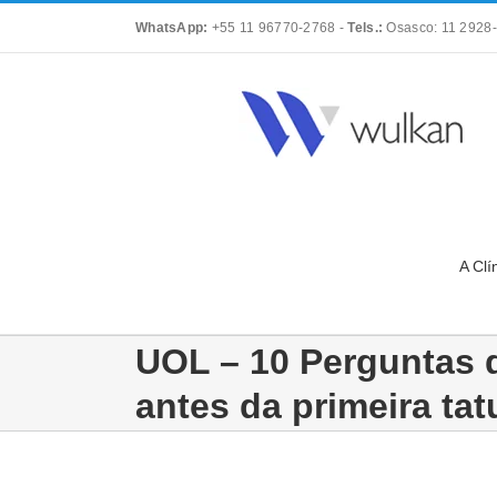
Skip
WhatsApp:
+55 11 96770-2768
-
Tels.:
Osasco: 11 2928-
to
content
A Clí
UOL – 10 Perguntas 
antes da primeira ta