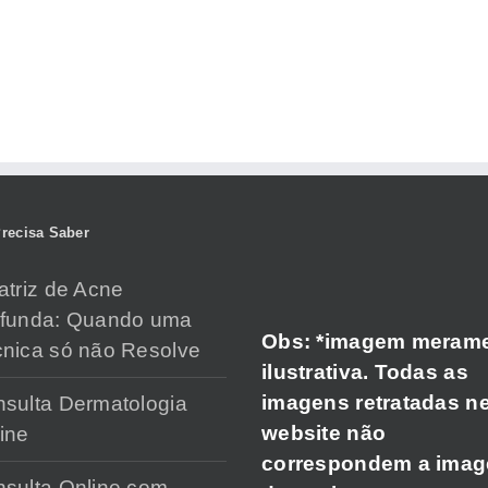
recisa Saber
atriz de Acne
ofunda: Quando uma
Obs: *imagem meram
nica só não Resolve
ilustrativa. Todas as
imagens retratadas n
sulta Dermatologia
website não
ine
correspondem a ima
sulta Online com