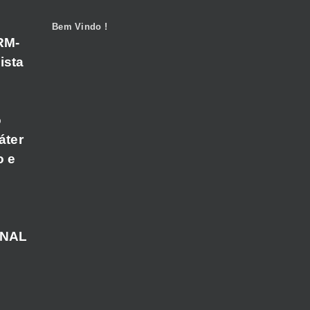
Bem Vindo !
RM-
ista
o
áter
o e
ANAL