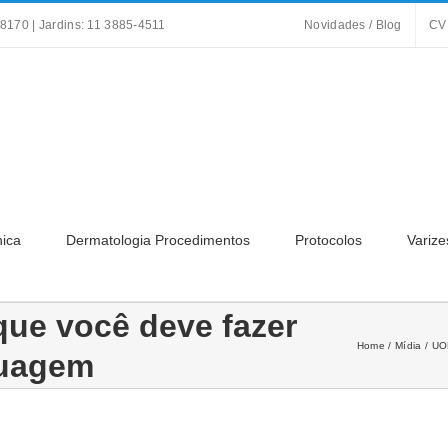
8170 | Jardins: 11 3885-4511
Novidades / Blog
CV
nica
Dermatologia Procedimentos
Protocolos
Varize
que você deve fazer
Home
Mídia
UOL
tuagem