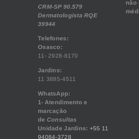
não 
CRM-SP 90.579
médi
Dermatologista RQE
39944
Telefones:
Osasco:
11- 2928-8170
Jardins:
11 3885-4511
WhatsApp:
1- Atendimento e
marcação
de
Consultas
Unidade Jardins:
+55 11
94084-3728