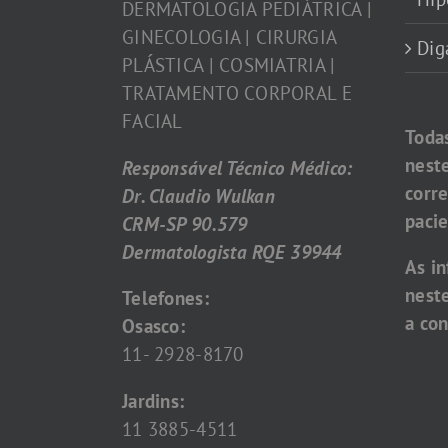
DERMATOLOGIA PEDIÁTRICA |
GINECOLOGIA | CIRURGIA
Dig
PLÁSTICA | COSMIATRIA |
TRATAMENTO CORPORAL E
FACIAL
Toda
nest
Responsável Técnico Médico:
corr
Dr. Claudio Wulkan
pacie
CRM-SP 90.579
Dermatologista RQE 39944
As i
nest
Telefones:
a con
Osasco:
11- 2928-8170
Jardins:
11 3885-4511