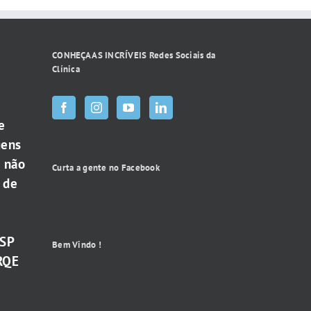
CONHEÇA AS INCRÍVEIS Redes Sociais da
Clínica
e
gens
e não
Curta a gente no Facebook
 de
-SP
Bem Vindo !
RQE