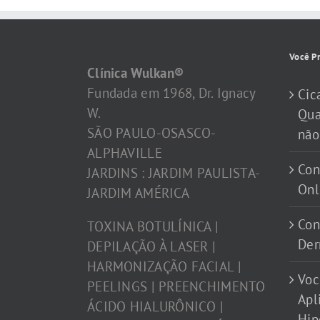
Você Pr
Clínica Wulkan®
Fundada em 1968, Dr. Ignacy
Cic
W.
Qua
SÃO PAULO-OSASCO-
não
ALPHAVILLE
Con
JARDINS : JARDIM PAULISTA-
Onl
JARDIM AMÉRICA
Con
TOXINA BOTULÍNICA |
Der
DEPILAÇÃO À LASER |
HARMONIZAÇÃO FACIAL |
Voc
PEELINGS | PREENCHIMENTO
Apl
ÁCIDO HIALURÔNICO |
Hip