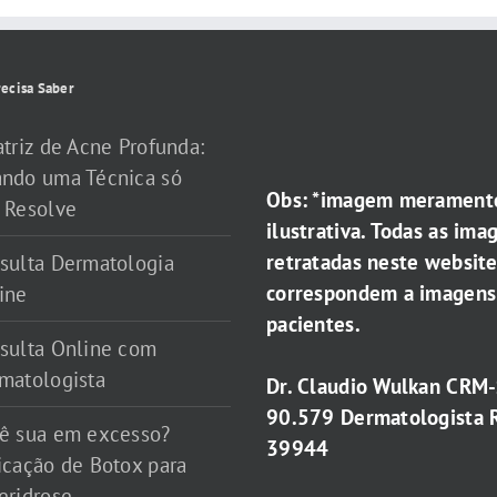
ecisa Saber
atriz de Acne Profunda:
ndo uma Técnica só
Obs: *imagem merament
 Resolve
ilustrativa. Todas as ima
retratadas neste websit
sulta Dermatologia
correspondem a imagens
ine
pacientes.
sulta Online com
matologista
Dr. Claudio Wulkan CRM
90.579 Dermatologista 
ê sua em excesso?
39944
icação de Botox para
eridrose