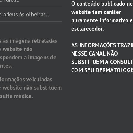
O conteúdo publicado ne
website tem caráter
a adeus às olheiras…
puramente informativo e
esclarecedor.
s as imagens retratadas
AS INFORMAÇÕES TRAZI
e website não
NESSE CANAL NÃO
espondem a imagens de
SUBSTITUEM A CONSUL
ntes.
COM SEU DERMATOLOGI
nformações veiculadas
e website não substituem
sulta médica.