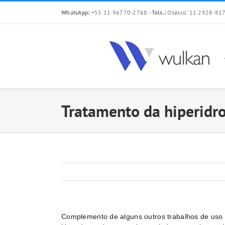
Skip
WhatsApp:
+55 11 96770-2768
-
Tels.:
Osasco: 11 2928-817
to
content
Tratamento da hiperidr
Complemento de alguns outros trabalhos de uso o