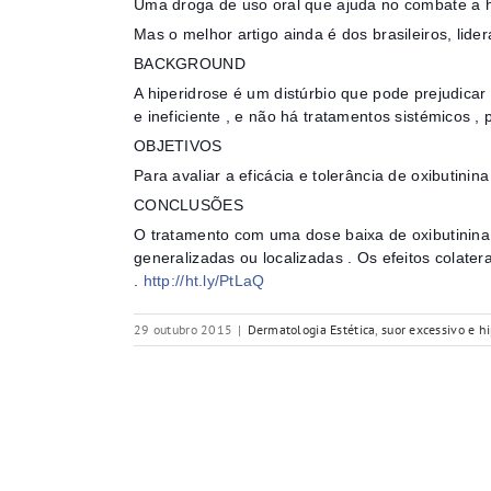
Uma droga de uso oral que ajuda no combate a h
Mas o melhor artigo ainda é dos brasileiros, lide
BACKGROUND
A hiperidrose é um distúrbio que pode prejudicar
e ineficiente , e não há tratamentos sistémicos , 
OBJETIVOS
Para avaliar a eficácia e tolerância de oxibutinin
CONCLUSÕES
O tratamento com uma dose baixa de oxibutinina 
generalizadas ou localizadas . Os efeitos colate
.
http://ht.ly/PtLaQ
29 outubro 2015
|
Dermatologia Estética
,
suor excessivo e h