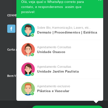
Olá, veja qual o WhatsApp correto para
contato, e responderemos assim que
possível:
CONHEÇA AS INCRÍVEIS Redes Sociais da Clínica
Sobre Btx, Harmonização, Lasers, etc..
Dermato | Procedimentos | Estética
Agendamento Consultas
Curta a gente no Facebook
Unidade Osasco
Agendamento Consultas
Unidade Jardim Paulista
Bem Vindo !
Agendamento exclusivo
Plástica e Vascular