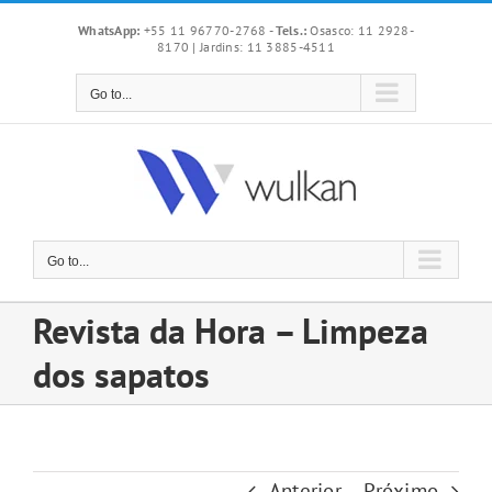
Skip
WhatsApp:
+55 11 96770-2768
-
Tels.:
Osasco: 11 2928-
to
8170 | Jardins: 11 3885-4511
content
Go to...
Go to...
Revista da Hora – Limpeza
dos sapatos
Anterior
Próximo