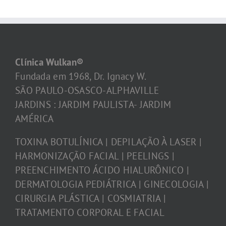
Clínica Wulkan®
Fundada em 1968, Dr. Ignacy W.
SÃO PAULO-OSASCO-ALPHAVILLE
JARDINS : JARDIM PAULISTA- JARDIM
AMÉRICA
TOXINA BOTULÍNICA | DEPILAÇÃO À LASER |
HARMONIZAÇÃO FACIAL | PEELINGS |
PREENCHIMENTO ÁCIDO HIALURÔNICO |
DERMATOLOGIA PEDIÁTRICA | GINECOLOGIA |
CIRURGIA PLÁSTICA | COSMIATRIA |
TRATAMENTO CORPORAL E FACIAL