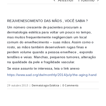
REJUVENESCIMENTO DAS MÃOS , VOCÊ SABIA ?
Um número crescente de pacientes procuram a
dermatologia estética para voltar um pouco no tempo,
mas muitos frequentemente negligenciam um local
comum do envelhecimento – suas mãos. Assim como o
rosto, as mãos também desenvolvem rugas finas e
perdem volume quando a pessoa envelhece , expondo
tendões e veias. Manchas, pequenos tumores, alteração
na qualidade da pele e fragilidade vascular.
Se esse assunto te interessa, leia o link ane
xo
https://www.aad.org/dw/monthly/2014/july/the-aging-hand
29 outubro 2015
|
Dermatologia Estética
|
0 Comments