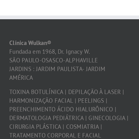
Clínica Wulkan®
Fundada em 1968, Dr. Ignacy W.
SÃO PAULO-OSASCO-ALPHAVILLE
JARDINS : JARDIM PAULISTA- JARDIM
AMÉRICA
TOXINA BOTULÍNICA | DEPILAÇÃO À LASER |
HARMONIZAÇÃO FACIAL | PEELINGS |
PREENCHIMENTO ÁCIDO HIALURÔNICO |
DERMATOLOGIA PEDIÁTRICA | GINECOLOGIA |
CIRURGIA PLÁSTICA | COSMIATRIA |
TRATAMENTO CORPORAL E FACIAL