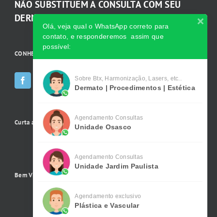
NÃO SUBSTITUEM A CONSULTA COM SEU
DERMATOLOGISTA.
Olá, veja qual o WhatsApp correto para
contato, e responderemos assim que
possível:
CONHEÇA AS INCRÍVEIS Redes Sociais da Clínica
Sobre Btx, Harmonização, Lasers, etc..
Dermato | Procedimentos | Estética
Agendamento Consultas
Curta a gente no Facebook
Unidade Osasco
Agendamento Consultas
Unidade Jardim Paulista
Bem Vindo !
Agendamento exclusivo
Plástica e Vascular