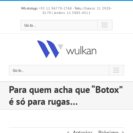
Skip
WhatsApp:
+55 11 96770-2768
-
Tels.:
Osasco: 11 2928-
to
8170 | Jardins: 11 3885-4511
content
Go to...
Go to...
Para quem acha que “Botox”
é só para rugas…
Anterior
Próximo