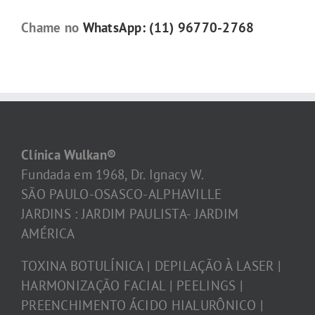
Chame no
WhatsApp: (11) 96770-2768
Clínica Wulkan®
Fundada em 1968, Dr. Ignacy W.
SÃO PAULO-OSASCO-ALPHAVILLE
JARDINS : JARDIM PAULISTA- JARDIM
AMÉRICA
TOXINA BOTULÍNICA | DEPILAÇÃO À LASER |
HARMONIZAÇÃO FACIAL | PEELINGS |
PREENCHIMENTO ÁCIDO HIALURÔNICO |