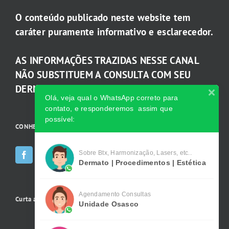
O conteúdo publicado neste website tem
caráter puramente informativo e esclarecedor.
AS INFORMAÇÕES TRAZIDAS NESSE CANAL
NÃO SUBSTITUEM A CONSULTA COM SEU
DERMATOLOGISTA.
Olá, veja qual o WhatsApp correto para
contato, e responderemos assim que
possível:
CONHEÇA AS INCRÍVEIS Redes Sociais da Clínica
Sobre Btx, Harmonização, Lasers, etc..
Dermato | Procedimentos | Estética
Agendamento Consultas
Curta a gente no Facebook
Unidade Osasco