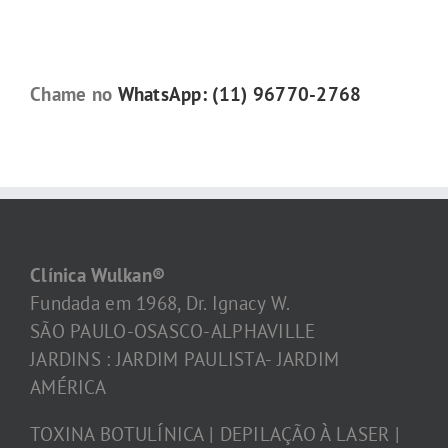
Chame no
WhatsApp: (11) 96770-2768
Clínica Wulkan®
Fundada em 1968, Dr. Ignacy W.
SÃO PAULO-OSASCO-ALPHAVILLE
JARDINS : JARDIM PAULISTA- JARDIM
AMÉRICA
TOXINA BOTULÍNICA | DEPILAÇÃO À LASER |