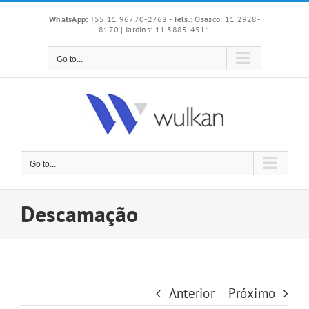
Skip
WhatsApp:
+55 11 96770-2768
-
Tels.:
Osasco: 11 2928-
to
8170 | Jardins: 11 3885-4511
content
Go to...
Go to...
Descamação
Anterior
Próximo