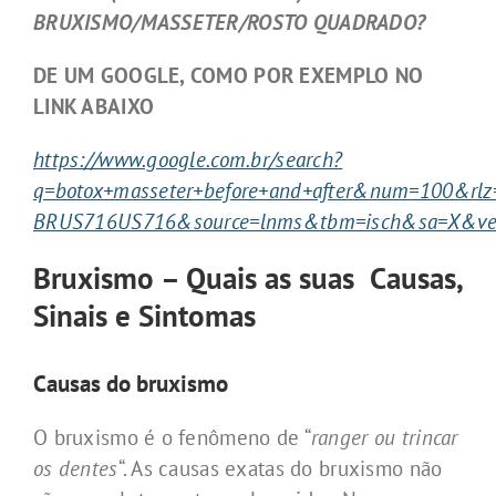
BRUXISMO/MASSETER/ROSTO QUADRADO?
DE UM GOOGLE, COMO POR EXEMPLO NO
LINK ABAIXO
https://www.google.com.br/search?
q=botox+masseter+before+and+after&num=100&rl
BRUS716US716&source=lnms&tbm=isch&sa=X&ved
Bruxismo – Quais as suas Causas,
Sinais e Sintomas
Causas do bruxismo
O bruxismo é o fenômeno de “
ranger ou trincar
os dentes
“. As causas exatas do bruxismo não