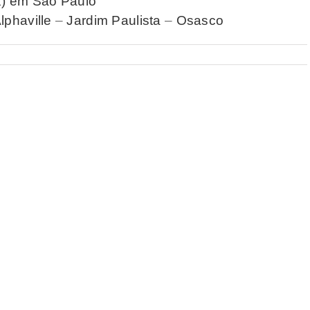
ox) em São Paulo
lphaville
–
Jardim Paulista
–
Osasco