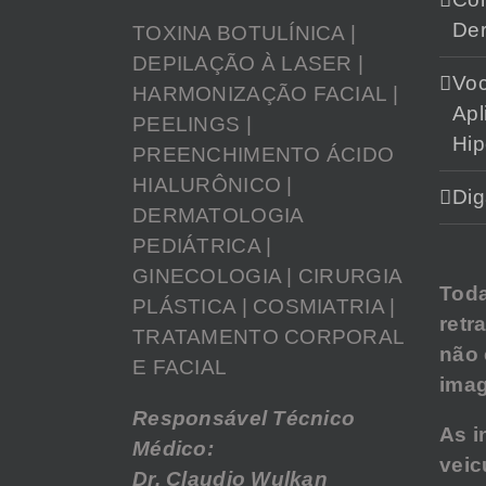
Der
TOXINA BOTULÍNICA |
DEPILAÇÃO À LASER |
Vo
HARMONIZAÇÃO FACIAL |
Apl
PEELINGS |
Hip
PREENCHIMENTO ÁCIDO
HIALURÔNICO |
Dig
DERMATOLOGIA
PEDIÁTRICA |
GINECOLOGIA | CIRURGIA
Tod
PLÁSTICA | COSMIATRIA |
retr
TRATAMENTO CORPORAL
não
E FACIAL
imag
Responsável Técnico
As i
Médico:
veic
Dr. Claudio Wulkan