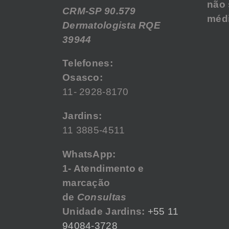
não 
CRM-SP 90.579
médi
Dermatologista RQE
39944
Telefones:
Osasco:
11- 2928-8170
Jardins:
11 3885-4511
WhatsApp:
1- Atendimento e
marcação
de
Consultas
Unidade Jardins:
+55 11
94084-3728