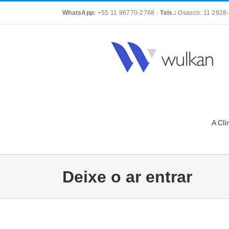
Skip
WhatsApp:
+55 11 96770-2768
-
Tels.:
Osasco: 11 2928-
to
content
A Clí
Deixe o ar entrar