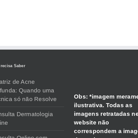
recisa Saber
atriz de Acne
ofunda: Quando uma
Obs: *imagem meram
nica só não Resolve
ilustrativa. Todas as
imagens retratadas n
sulta Dermatologia
website não
ine
correspondem a ima
sulta Online com