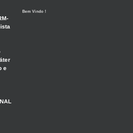
Bem Vindo !
RM-
ista
o
áter
o e
ANAL