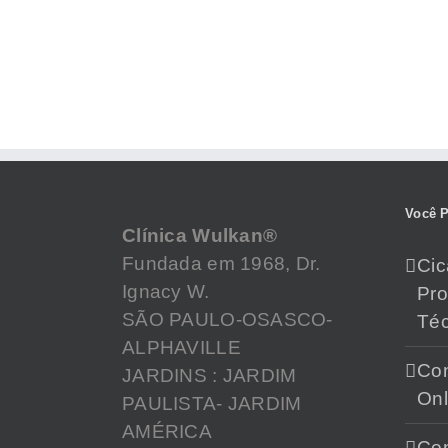
Você P
Clínica Wulkan®
Fundada em 1968, Dr.
Cic
Ignacy W.
Pr
SÃO PAULO-OSASCO-
Téc
ALPHAVILLE
Con
JARDINS : JARDIM
Onl
PAULISTA- JARDIM
AMÉRICA
Con