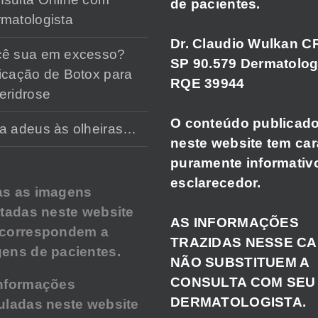
de pacientes.
matologista
Dr. Claudio Wulkan C
cê sua em excesso?
SP 90.579 Dermatolog
icação de Botox para
RQE 39944
eridrose
O conteúdo publicad
a adeus às olheiras…
neste website tem car
puramente informativ
esclarecedor.
as as imagens
atadas neste website
AS INFORMAÇÕES
 correspondem a
TRAZIDAS NESSE C
ens de pacientes.
NÃO SUBSTITUEM A
CONSULTA COM SEU
nformações
DERMATOLOGISTA.
uladas neste website