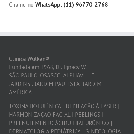
Chame no
WhatsApp: (11) 96770-2768
Clínica Wulkan®
Fundada em 1968, Dr. Ignacy W.
SÃO PAULO-OSASCO-ALPHAVILLE
JARDINS : JARDIM PAULISTA- JARDIM
AMÉRICA
TOXINA BOTULÍNICA | DEPILAÇÃO À LASER |
HARMONIZAÇÃO FACIAL | PEELINGS |
PREENCHIMENTO ÁCIDO HIALURÔNICO |
DERMATOLOGIA PEDIÁTRICA | GINECOLOGIA |