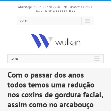
Skip
WhatsApp:
+55 11 96770-2768
-
Tels.:
Osasco: 11 2928-
to
8170 | Jardins: 11 3885-4511
content
Go to...
Go to...
Com o passar dos anos
todos temos uma redução
nos coxins de gordura facial,
assim como no arcabouço