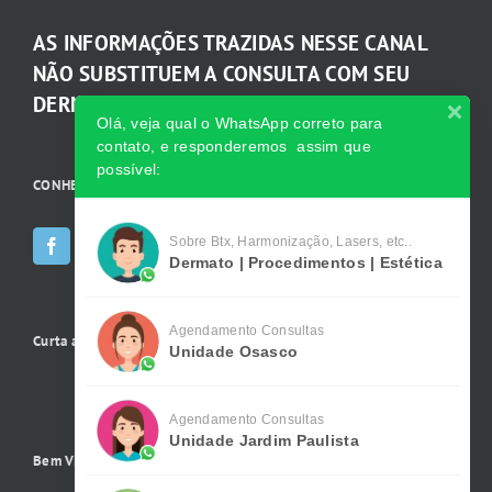
AS INFORMAÇÕES TRAZIDAS NESSE CANAL
NÃO SUBSTITUEM A CONSULTA COM SEU
DERMATOLOGISTA.
Olá, veja qual o WhatsApp correto para
contato, e responderemos assim que
possível:
CONHEÇA AS INCRÍVEIS Redes Sociais da Clínica
Sobre Btx, Harmonização, Lasers, etc..
Dermato | Procedimentos | Estética
Agendamento Consultas
Curta a gente no Facebook
Unidade Osasco
Agendamento Consultas
Unidade Jardim Paulista
Bem Vindo !