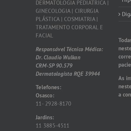
DERMATOLOGIA PEDIÁTRICA |
GINECOLOGIA | CIRURGIA
Dig
PLÁSTICA | COSMIATRIA |
TRATAMENTO CORPORAL E
FACIAL
Toda
nest
Responsável Técnico Médico:
corr
Dr. Claudio Wulkan
pacie
CRM-SP 90.579
Dermatologista RQE 39944
As i
nest
Telefones:
a con
Osasco:
11- 2928-8170
Jardins:
11 3885-4511