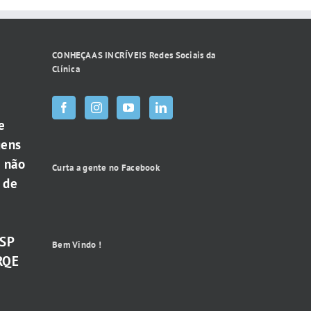
CONHEÇA AS INCRÍVEIS Redes Sociais da
Clínica
e
gens
e não
Curta a gente no Facebook
 de
-SP
Bem Vindo !
RQE