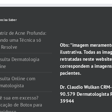
ecisa Saber
atriz de Acne Profunda:
ndo uma Técnica só
Obs: *imagem merament
 Resolve
ilustrativa. Todas as ima
retratadas neste websit
sulta Dermatologia
correspondem a imagens
ine
pacientes.
sulta Online com
matologista
Dr. Claudio Wulkan CRM
90.579 Dermatologista 
ê sua em excesso?
39944
icação de Botox para
eridrose