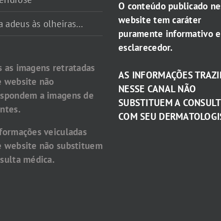
O conteúdo publicado ne
website tem caráter
a adeus às olheiras…
puramente informativo e
esclarecedor.
s as imagens retratadas
AS INFORMAÇÕES TRAZI
e website não
NESSE CANAL NÃO
espondem a imagens de
SUBSTITUEM A CONSUL
ntes.
COM SEU DERMATOLOGI
nformações veiculadas
e website não substituem
sulta médica.