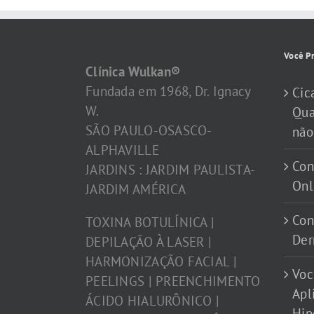
Você Pr
Clínica Wulkan®
Fundada em 1968, Dr. Ignacy
Cic
W.
Qua
SÃO PAULO-OSASCO-
não
ALPHAVILLE
Con
JARDINS : JARDIM PAULISTA-
Onl
JARDIM AMÉRICA
Con
TOXINA BOTULÍNICA |
Der
DEPILAÇÃO À LASER |
HARMONIZAÇÃO FACIAL |
Voc
PEELINGS | PREENCHIMENTO
Apl
ÁCIDO HIALURÔNICO |
Hip