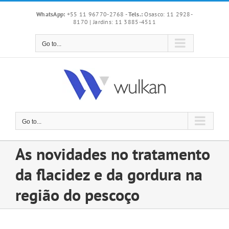
Skip
WhatsApp:
+55 11 96770-2768
-
Tels.:
Osasco: 11 2928-
to
8170 | Jardins: 11 3885-4511
content
Go to...
Go to...
As novidades no tratamento
da flacidez e da gordura na
região do pescoço