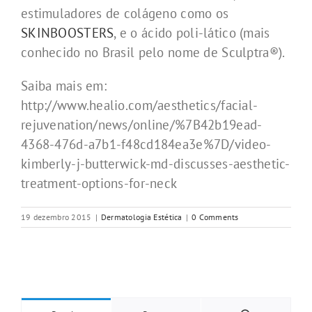
estimuladores de colágeno como os
SKINBOOSTERS
, e o ácido poli-lático (mais
conhecido no Brasil pelo nome de Sculptra®).
Saiba mais em:
http://www.healio.com/aesthetics/facial-
rejuvenation/news/online/%7B42b19ead-
4368-476d-a7b1-f48cd184ea3e%7D/video-
kimberly-j-butterwick-md-discusses-aesthetic-
treatment-options-for-neck
19 dezembro 2015
|
Dermatologia Estética
|
0 Comments