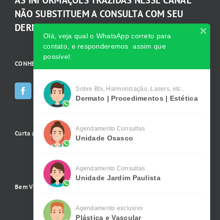
NÃO SUBSTITUEM A CONSULTA COM SEU
DERMATOLOGISTA.
Olá, veja qual o WhatsApp correto para
contato, e responderemos assim que
possível:
CONHEÇA AS INCRÍVEIS Redes Sociais da Clínica
Sobre Btx, Harmonização, Lasers, etc..
Dermato | Procedimentos | Estética
Agendamento Consultas
Curta a gente no Facebook
Unidade Osasco
Agendamento Consultas
Unidade Jardim Paulista
Bem Vindo !
Agendamento exclusivo
Plástica e Vascular