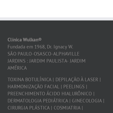
Clínica Wulkan®
Fundada em 1968, Dr. Ignacy W.
SÃO PAULO-OSASCO-ALPHAVILLE
JARDINS : JARDIM PAULISTA- JARDIM
AMÉRICA
TOXINA BOTULÍNICA | DEPILAÇÃO À LASER |
HARMONIZAÇÃO FACIAL | PEELINGS |
PREENCHIMENTO ÁCIDO HIALURÔNICO |
DERMATOLOGIA PEDIÁTRICA | GINECOLOGIA |
CIRURGIA PLÁSTICA | COSMIATRIA |