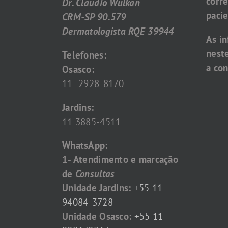
corr
Dr. Claudio Wulkan
pacie
CRM-SP 90.579
Dermatologista RQE 39944
As i
nest
Telefones:
a con
Osasco:
11- 2928-8170
Jardins:
11 3885-4511
WhatsApp:
1- Atendimento e marcação
de
Consultas
Unidade Jardins:
+55 11
94084-3728
Unidade Osasco:
+55 11