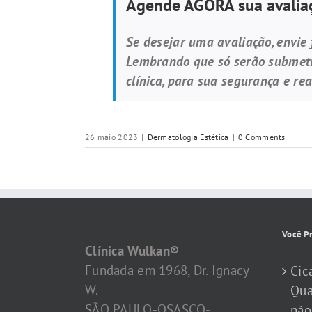
Agende AGORA sua avaliaç
Se desejar uma avaliação, envie
Lembrando que só serão submetid
clínica, para sua segurança e re
26 maio 2023
|
Dermatologia Estética
|
0 Comments
Você Pr
Clínica Wulkan®
Fundada em 1968, Dr. Ignacy
Cic
W.
Qua
SÃO PAULO-OSASCO-
não