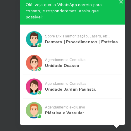
Olá, veja qual o WhatsApp correto para
contato, e responderemos assim que
possível:
Sobre Btx, Harmonização, Lasers, etc..
Dermato | Procedimentos | Estética
Agendamento Consultas
Unidade Osasco
Agendamento Consultas
Unidade Jardim Paulista
Agendamento exclusivo
Plástica e Vascular