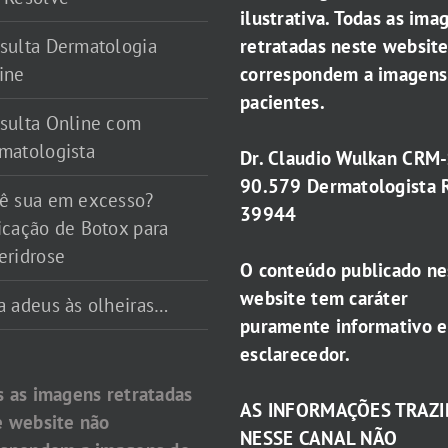
ilustrativa. Todas as ima
retratadas neste websit
sulta Dermatologia
correspondem a imagens
ine
pacientes.
sulta Online com
matologista
Dr. Claudio Wulkan CRM
90.579 Dermatologista 
ê sua em excesso?
39944
icação de Botox para
eridrose
O conteúdo publicado ne
website tem caráter
a adeus às olheiras…
puramente informativo e
esclarecedor.
s as imagens retratadas
AS INFORMAÇÕES TRAZI
e website não
NESSE CANAL NÃO