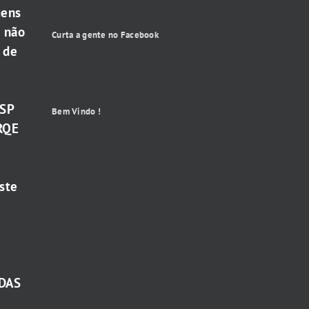
gens
e não
Curta a gente no Facebook
 de
-SP
Bem Vindo !
RQE
ste
DAS